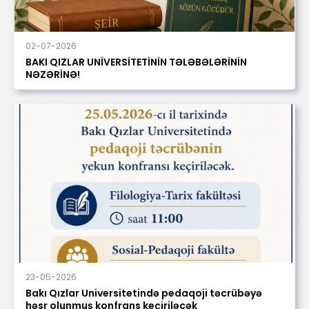
02-07-2026
BAKI QIZLAR UNİVERSİTETİNİN TƏLƏBƏLƏRİNİN
NƏZƏRİNƏ!
23-05-2026
Bakı Qızlar Universitetində pedaqoji təcrübəyə
həsr olunmuş konfrans keçiriləcək