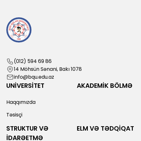
(012) 594 69 86
14 Möhsün Sənani, Bakı 1078
info@bqu.edu.az
UNİVERSİTET
AKADEMİK BÖLMƏ
Haqqımızda
Təsisçi
STRUKTUR VƏ
ELM VƏ TƏDQİQAT
İDARƏETMƏ