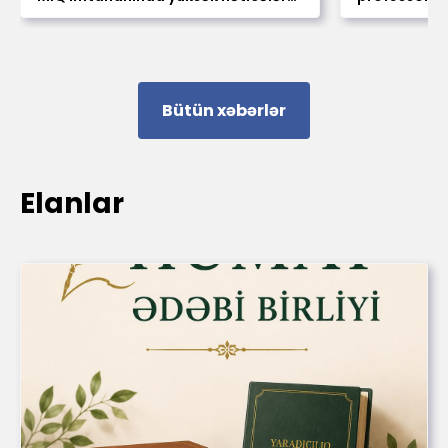
əldə ediblər
layiq görülü
Bütün xəbərlər
Elanlar