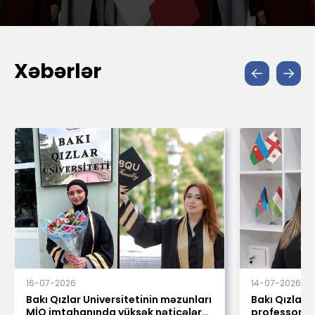
Xəbərlər
16-07-2026
14-07-2026
Bakı Qızlar Universitetinin məzunları
Bakı Qızlar U
MİQ imtahanında yüksək nəticələr
professoru n