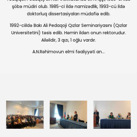
şöbə müdiri olub. 1985-ci ildə namizədlik, 1993-cü ildə
doktorluq dissertasiyaları müdafiə edib.
1992-ciildə Bakı Ali Pedaqoji Qızlar Seminariyasını (Qızlar
Universitetini) təsis edib. Həmin ildən onun rektorudur.
Ailə­lidir, 3 qızı, 1 oğlu vardır.
A.N.Rəhimovun elmi fəaliyyəti an...