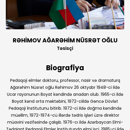
RƏHİMOV AĞARƏHİM NÜSRƏT OĞLU
Təsisçi
Biografiya
Pedaqoji elmlər doktoru, professor, nasir və dramaturq
Ağarəhim Nüsrət oğlu Rəhimov 26 oktyabr 1948-ci ildə
Ucar rayonunun Boyat kəndində anadan olub. 1965-ci ildə
Boyat kənd orta məktəbini, 1972-ciildə Gəncə Dövlət
Pedaqoji İnstitutunu bitirib. 1972-ci ildə doğma kəndində
müəllim, 1972-1974-cü illərdə tədris işləri üzrə direktor
müavini vəzifəsində çalışıb. 1976-cı ildə Azərbaycan Elmi-
Tədqiqat Pedaqoji Elmlər İnstitutunda elmi işçi, 1985-ci ildə