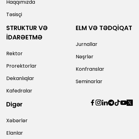
Haqqımızda
Təsisçi
STRUKTUR VƏ
ELM VƏ TƏDQİQAT
İDARƏETMƏ
Jurnallar
Rektor
Nəşrlər
Prorektorlar
Konfranslar
Dekanlıqlar
Seminarlar
Kafedralar
Digər
Xəbərlər
Elanlar