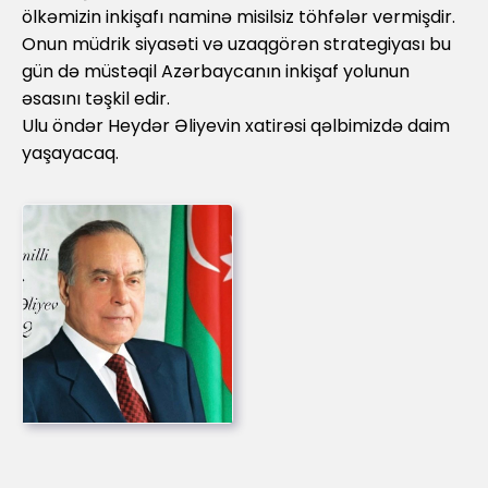
ölkəmizin inkişafı naminə misilsiz töhfələr vermişdir.
Onun müdrik siyasəti və uzaqgörən strategiyası bu
gün də müstəqil Azərbaycanın inkişaf yolunun
əsasını təşkil edir.
Ulu öndər Heydər Əliyevin xatirəsi qəlbimizdə daim
yaşayacaq.