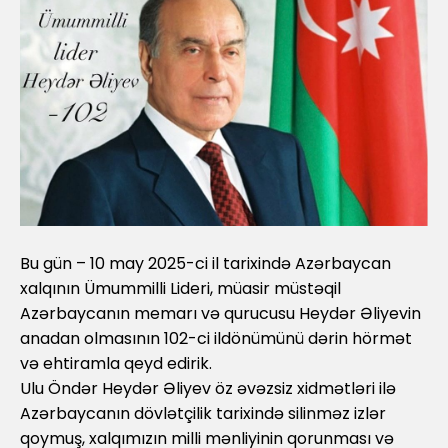
Bu gün – 10 may 2025-ci il tarixində Azərbaycan
xalqının Ümummilli Lideri, müasir müstəqil
Azərbaycanın memarı və qurucusu Heydər Əliyevin
anadan olmasının 102-ci ildönümünü dərin hörmət
və ehtiramla qeyd edirik.
Ulu Öndər Heydər Əliyev öz əvəzsiz xidmətləri ilə
Azərbaycanın dövlətçilik tarixində silinməz izlər
qoymuş, xalqımızın milli mənliyinin qorunması və