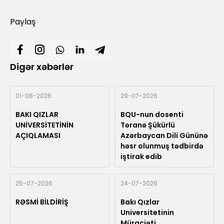
Paylaş
Digər xəbərlər
01-08-2026
29-07-2026
BAKI QIZLAR
BQU-nun dosenti
UNİVERSİTETİNİN
Təranə Şükürlü
AÇIQLAMASI
Azərbaycan Dili Gününə
həsr olunmuş tədbirdə
iştirak edib
25-07-2026
24-07-2026
RƏSMİ BİLDİRİŞ
Bakı Qızlar
Universitetinin
Müraciəti