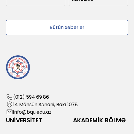
Bütün xəbərlər
(012) 594 69 86
14 Möhsün Sənani, Bakı 1078
info@bqu.edu.az
UNİVERSİTET
AKADEMİK BÖLMƏ