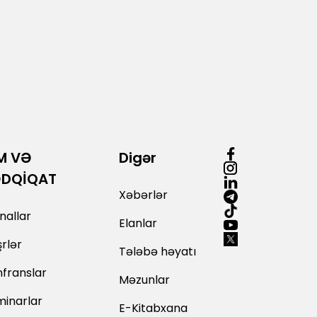
M VƏ
Digər
ƏDQİQAT
Xəbərlər
nallar
Elanlar
rlər
Tələbə həyatı
franslar
Məzunlar
inarlar
E-Kitabxana