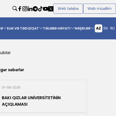
Web tələbə
Web müəllim
AZ
EN
RU
MƏ
ELM VƏ TƏDQİQAT
TƏLƏBƏ HƏYATI
NƏŞRLƏR
nublar
igər xəbərlər
01-08-2026
BAKI QIZLAR UNİVERSİTETİNİN
AÇIQLAMASI