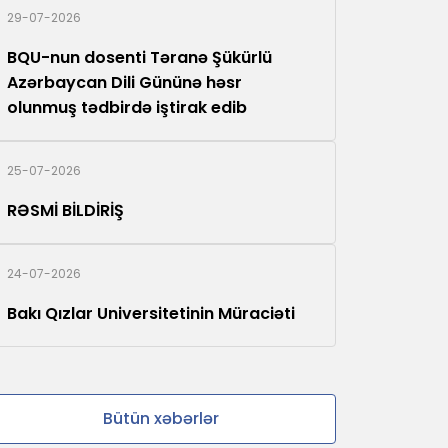
29-07-2026
BQU-nun dosenti Təranə Şükürlü
Azərbaycan Dili Gününə həsr
olunmuş tədbirdə iştirak edib
25-07-2026
RƏSMİ BİLDİRİŞ
24-07-2026
Bakı Qızlar Universitetinin Müraciəti
Bütün xəbərlər