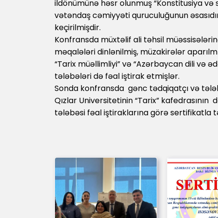
ildönümünə həsr olunmuş “Konstitusiya və 
vətəndaş cəmiyyəti quruculuğunun əsasıdı
keçirilmişdir.
Konfransda müxtəlif ali təhsil müəssisələri
məqalələri dinlənilmiş, müzakirələr aparılmı
“Tarix müəllimliyi” və “Azərbaycan dili və ədə
tələbələri də fəal iştirak etmişlər.
Sonda konfransda gənc tədqiqatçı və tələb
Qızlar Universitetinin “Tarix” kafedrasının 
tələbəsi fəal iştiraklarına görə sertifikatla 