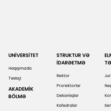
UNİVERSİTET
STRUKTUR VƏ
EL
İDARƏETMƏ
T
Haqqımızda
Rektor
Jur
Təsisçi
Prorektorlar
Nəş
AKADEMİK
Dekanlıqlar
Kon
BÖLMƏ
Kafedralar
Sem