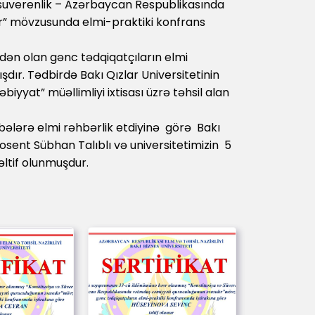
suverenlik – Azərbaycan Respublikasında
r” mövzusunda elmi-praktiki konfrans
ndən olan gənc tədqiqatçıların elmi
şdır. Tədbirdə Bakı Qızlar Universitetinin
biyyat” müəllimliyi ixtisası üzrə təhsil alan
ələrə elmi rəhbərlik etdiyinə görə Bakı
dosent Sübhan Talıblı və universitetimizin 5
təltif olunmuşdur.