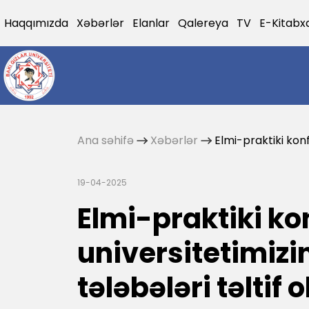
Haqqımızda
Xəbərlər
Elanlar
Qalereya
TV
E-Kitabx
Ana səhifə
Xəbərlər
Elmi-praktiki kon
19-04-2025
Elmi-praktiki k
universitetimiz
tələbələri təltif 