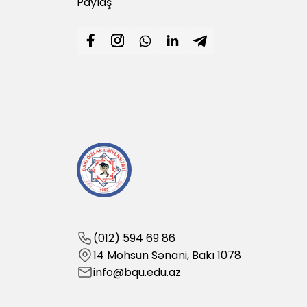
Paylaş
(012) 594 69 86
14 Möhsün Sənani, Bakı 1078
info@bqu.edu.az