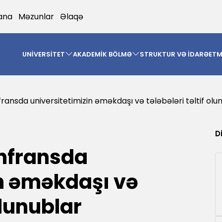
ana
Məzunlar
Əlaqə
UNİVERSİTET
AKADEMİK BÖLMƏ
STRUKTUR VƏ İDARƏET
fransda universitetimizin əməkdaşı və tələbələri təltif olu
D
onfransda
in əməkdaşı və
olunublar