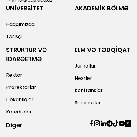
UNİVERSİTET
AKADEMİK BÖLMƏ
Haqqımızda
Təsisçi
STRUKTUR VƏ
ELM VƏ TƏDQİQAT
İDARƏETMƏ
Jurnallar
Rektor
Nəşrlər
Prorektorlar
Konfranslar
Dekanlıqlar
Seminarlar
Kafedralar
Digər