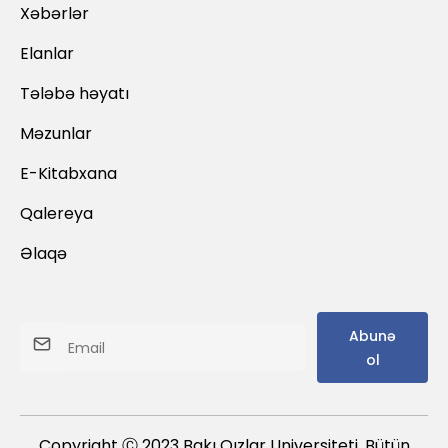
Xəbərlər
Elanlar
Tələbə həyatı
Məzunlar
E-Kitabxana
Qalereya
Əlaqə
Abunə
ol
Copyright Ⓒ 2023 Bakı Qızlar Universiteti. Bütün