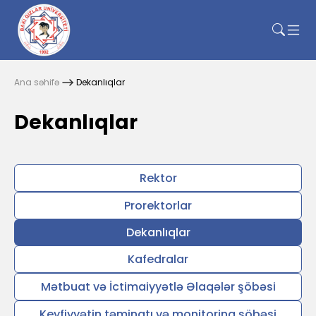
Ana səhifə
Dekanlıqlar
Dekanlıqlar
Rektor
Prorektorlar
Dekanlıqlar
Kafedralar
Mətbuat və İctimaiyyətlə Əlaqələr şöbəsi
Keyfiyyətin təminatı və monitorinq şöbəsi