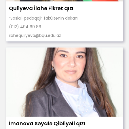
Quliyeva İlahə Fikrət qızı
“Sosial-pedaqoji” fakültənin dekanı
(012) 494 69 86
ilahequliyeva@bqu.edu.az
İmanova Səyalə Qibliyəli qızı