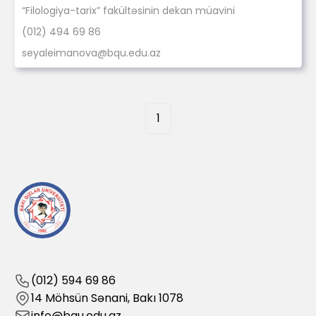
“Filologiya-tarix” fakültəsinin dekan müavini
(012) 494 69 86
seyaleimanova@bqu.edu.az
1
(012) 594 69 86
14 Möhsün Sənani, Bakı 1078
info@bqu.edu.az