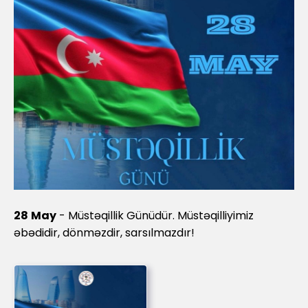
28
May
- Müstəqillik Günüdür. Müstəqilliyimiz
əbədidir, dönməzdir, sarsılmazdır!