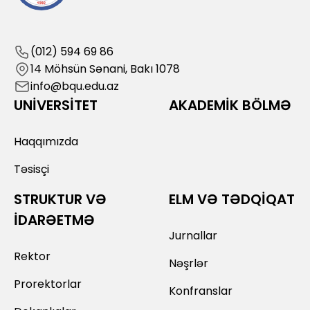
(012) 594 69 86
14 Möhsün Sənani, Bakı 1078
info@bqu.edu.az
UNİVERSİTET
AKADEMİK BÖLMƏ
Haqqımızda
Təsisçi
STRUKTUR VƏ
ELM VƏ TƏDQİQAT
İDARƏETMƏ
Jurnallar
Rektor
Nəşrlər
Prorektorlar
Konfranslar