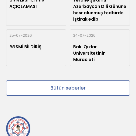
UNİVERSİTETİNİN
Təranə Şükürlü
AÇIQLAMASI
Azərbaycan Dili Gününə
həsr olunmuş tədbirdə
iştirak edib
25-07-2026
24-07-2026
RƏSMİ BİLDİRİŞ
Bakı Qızlar
Universitetinin
Müraciəti
Bütün xəbərlər