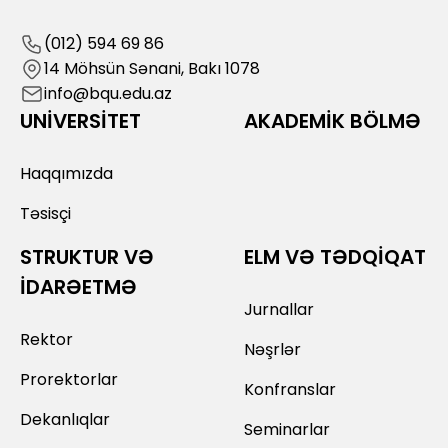
(012) 594 69 86
14 Möhsün Sənani, Bakı 1078
info@bqu.edu.az
UNİVERSİTET
AKADEMİK BÖLMƏ
Haqqımızda
Təsisçi
STRUKTUR VƏ
ELM VƏ TƏDQİQAT
İDARƏETMƏ
Jurnallar
Rektor
Nəşrlər
Prorektorlar
Konfranslar
Dekanlıqlar
Seminarlar