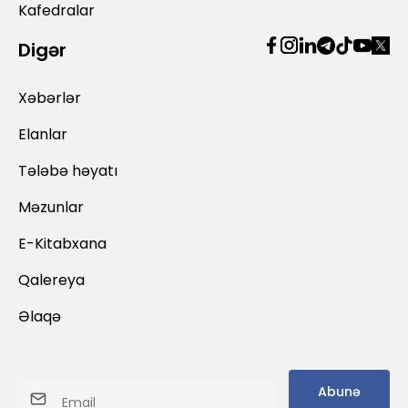
Kafedralar
Digər
Xəbərlər
Elanlar
Tələbə həyatı
Məzunlar
E-Kitabxana
Qalereya
Əlaqə
Abunə