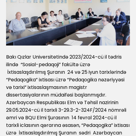
Bakı Qızlar Universitetində 2023/2024-cü il tədris
ilində “Sosial-pedaqoji” fakültə üzrə
İxtisaslaşdırılmış Şuranın 24 və 25 iyun tarixlərində
“Pedaqogika” ixtisası üzrə “Pedaqogika nəzəriyyəsi
və tarixi” ixtisaslaşmasının magistr
dissertasiyalarının müdaifəsi başlanmışdır.
Azərbaycan Respublikası Elm və Təhsil nazirinin
29.05.2024-cü il tarixli 3-29.3-2-324F/2024 nömrəli
əmri və BQU Elmi Şurasının 14 fevral 2024-cü il
tarixli iclasının qərarına əsasən, “Pedaqogika” ixtisası
üzrə İxtisaslaşdırılmış Şuranın sədri Azərbaycan