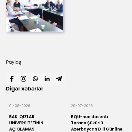
Paylaş
Digər xəbərlər
01-08-2026
29-07-2026
BAKI QIZLAR
BQU-nun dosenti
UNİVERSİTETİNİN
Təranə Şükürlü
AÇIQLAMASI
Azərbaycan Dili Gününə