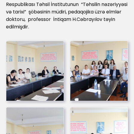
Respublikası Təhsil İnstitutunun “Təhsilin nəzəriyyəsi
və tarixi” şöbəsinin müdiri, pedaqojika üzrə elmlər
doktoru, professor İntiqam H.Cəbrayılov təyin
edilmişdir.