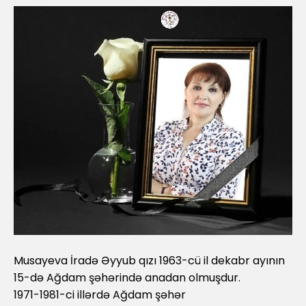
Musayeva İradə Əyyub qızı 1963-cü il dekabr ayının
15-də Ağdam şəhərində anadan olmuşdur.
1971-1981-ci illərdə Ağdam şəhər