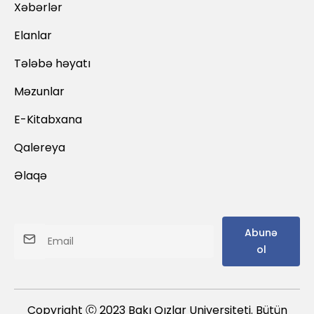
Xəbərlər
Elanlar
Tələbə həyatı
Məzunlar
E-Kitabxana
Qalereya
Əlaqə
Abunə
ol
Copyright Ⓒ 2023 Bakı Qızlar Universiteti. Bütün