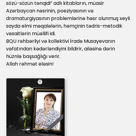
sözü-sözün tənqidi” adlı kitabların, müasir
Azərbaycan nəsrinin, poeziyasının və
dramaturgiyasının problemlərinə həsr olunmuş xeyli
sayda elmi məqalələrin, həmçinin tədris-metodik
vəsaitlərin müəllifi idi.
BQU rəhbərliyi və kollektivi İradə Musayevanın
vəfatından kədərləndiyini bildirir, ailəsinə dərin
hüznlə başsağlığı verir.
Allah rəhmət eləsin!