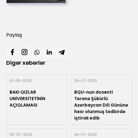
Paylaş
Digər xəbərlər
01-08-2026
29-07-2026
BAKI QIZLAR
BQU-nun dosenti
UNİVERSİTETİNİN
Təranə Şükürlü
AÇIQLAMASI
Azərbaycan Dili Gününə
həsr olunmuş tədbirdə
iştirak edib
25-07-2026
24-07-2026