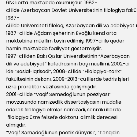
6№li orta məktəbdə oxumuşdur. 1982-
ci ildə Azərbaycan Dövlət Universitetinin filologiya fakü
1987-
ci ildə Universiteti filoloq, Azərbaycan dili və ədəbiyyat m
1987-ci ildə Ağdam şəhərinin Evoğlu kənd orta
məktəbinə müəllim təyin edilmiş, 1997-ci ilə qədər
həmin məktəbdə fəaliyyət göstərmişdir.
1997-ci ildən Bakı Qızlar Universitetinin “Azərbaycan
dili və ədəbiyyat” kafedrasının baş müəllimi, 2002-ci
ldə “Sosial-iqtisadi”, 2008-ci ildə “Filologiya-tarix”
fakültəsinin dekanı, 2009-2013-cü illərdə tədris işləri
üzrə prorektor vəzifəsində çalışmışdır.
2001-ci ildə “Vaqif Səmədoğlunun poeziyası”
mövzusunda namizədlik dissertasiyasını müdafiə
edərək filologiya elmlər namizədi, sonrakı illərdə
filologiya üzrə fəlsəfə doktoru alimlik dərəcəsi
almışdır.
“Vaqif Səmədoğlunun poetik dünyası”, “Tənqidin