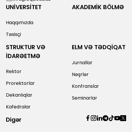
UNİVERSİTET
AKADEMİK BÖLMƏ
Haqqımızda
Təsisçi
STRUKTUR VƏ
ELM VƏ TƏDQİQAT
İDARƏETMƏ
Jurnallar
Rektor
Nəşrlər
Prorektorlar
Konfranslar
Dekanlıqlar
Seminarlar
Kafedralar
Digər