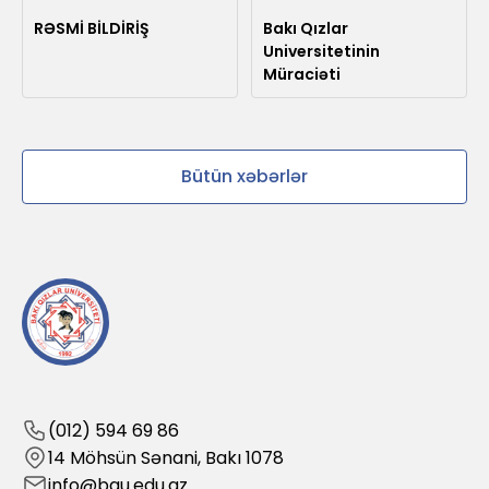
RƏSMİ BİLDİRİŞ
Bakı Qızlar
Universitetinin
Müraciəti
Bütün xəbərlər
(012) 594 69 86
14 Möhsün Sənani, Bakı 1078
info@bqu.edu.az