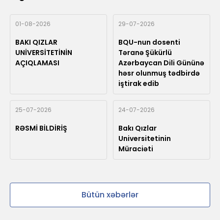
01-08-2026
29-07-2026
BAKI QIZLAR
BQU-nun dosenti
UNİVERSİTETİNİN
Təranə Şükürlü
AÇIQLAMASI
Azərbaycan Dili Gününə
həsr olunmuş tədbirdə
iştirak edib
25-07-2026
24-07-2026
RƏSMİ BİLDİRİŞ
Bakı Qızlar
Universitetinin
Müraciəti
Bütün xəbərlər