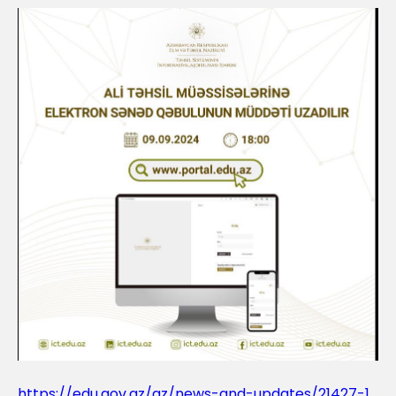
https://edu.gov.az/az/news-and-updates/21427-1