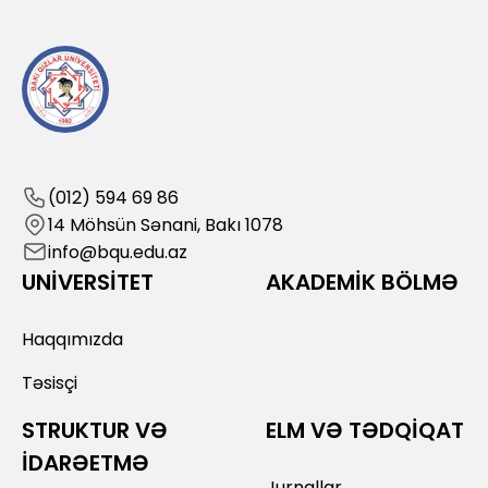
(012) 594 69 86
14 Möhsün Sənani, Bakı 1078
info@bqu.edu.az
UNİVERSİTET
AKADEMİK BÖLMƏ
Haqqımızda
Təsisçi
STRUKTUR VƏ
ELM VƏ TƏDQİQAT
İDARƏETMƏ
Jurnallar