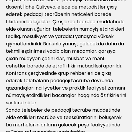
dosent İlahə Quliyeva, eləcə də metodistlər çıxış
edərək pedaqoji təcrübənin nəticələri barədə
fikirlərini bölüşdülər. Çıxışlarda təcrübə müddətində
əldə olunan uğurlar, tələbələrin nümayiş etdirdikləri
fəallıq, məsuliyyət və yaradıcı yanaşma yüksək
qiymətləndirildi. Bununla yanaşı, gələcəkdə daha da
təkmilləşdirilməsi vacib olan məqamlar, qarşıya
çıxan müəyyən çətinliklər, müsbət və mənfi
cəhətlər barədə də ətraflı fikir mübadiləsi aparıldı.
Konfrans çərçivəsində qrup rəhbərləri də çıxış
edərək tələbələrin pedaqoji təcrübə dövründə
qazandıqları nailiyyətlər və praktik fəaliyyət zamanı
nümayiş etdirdikləri bacarıqlar haqqında öz fikirlərini
səsləndirdilər.
Sonda tələbələr də pedaqoji təcrübə müddətində
əldə etdikləri təcrübə və təəssüratlarını bölüşərək
bu mərhələnin onların gələcək peşə fəaliyyətində