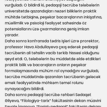
vurğuladı. O bildirdi ki, pedaqoji təcrübə tələbələrin
universitetdə qazandıqları nəzəri biliklərin praktik
mühitdə tətbiqinə, peşəkar bacarıqlarının inkişafına,
müəllimlik və psixoloji fəaliyyət sahəsində öz
potensiallarını üzə çıxarmalarına geniş imkan
yaradır.
Daha sonra konfransda tədris işləri üzrə prorektor,
professor Hava Abdullayeva çıxış edərək pedaqoji
təcrübənin ali təhsilin vacib tərkib hissəsi olduğunu
qeyd etdi. O, tələbələrin bu müddətdə əldə etdikləri
praktik bilik və bacarıqların onların peşəkar
formalaşmasında mühüm rol oynadığını vurğuladı,
təcrübə müddətində qazanılan təcrübənin gələcək
əmək fəaliyyətində möhkəm təməl rolunu
oynayacağını bildirdi.
Daha sonra pedaqoji təcrübə rəhbəri Sədaqət
Əliyeva, “Filologiya-tarix” fakültəsinin dekan müavini
Səyalə İmanova, “Sosial-pedaqoji” fakültənin dekanı,