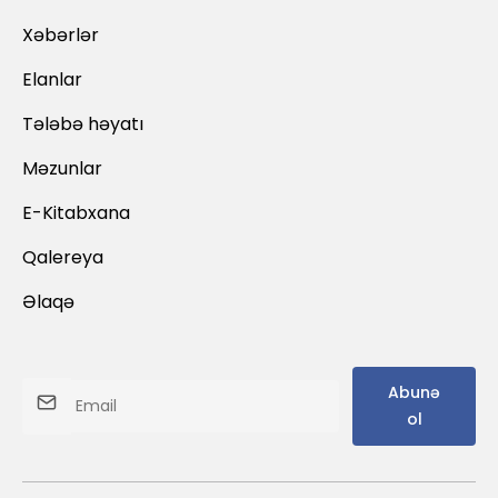
Xəbərlər
Elanlar
Tələbə həyatı
Məzunlar
E-Kitabxana
Qalereya
Əlaqə
Abunə
ol