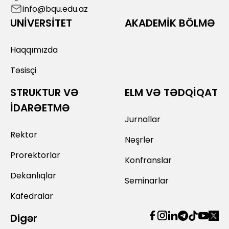
info@bqu.edu.az
UNİVERSİTET
AKADEMİK BÖLMƏ
Haqqımızda
Təsisçi
STRUKTUR VƏ
ELM VƏ TƏDQİQAT
İDARƏETMƏ
Jurnallar
Rektor
Nəşrlər
Prorektorlar
Konfranslar
Dekanlıqlar
Seminarlar
Kafedralar
Digər