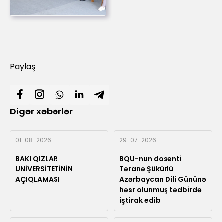
Paylaş
Digər xəbərlər
01-08-2026
29-07-2026
BAKI QIZLAR
BQU-nun dosenti
UNİVERSİTETİNİN
Təranə Şükürlü
AÇIQLAMASI
Azərbaycan Dili Gününə
həsr olunmuş tədbirdə
iştirak edib