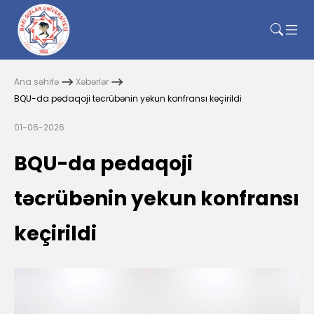
Ana səhifə
Xəbərlər
BQU-da pedaqoji təcrübənin yekun konfransı keçirildi
01-06-2026
BQU-da pedaqoji
təcrübənin yekun konfransı
keçirildi