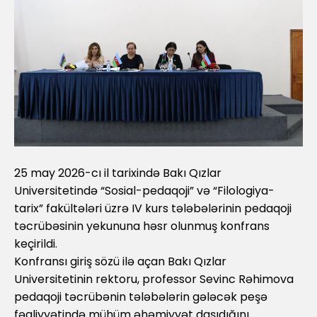
25 may 2026-cı il tarixində Bakı Qızlar
Universitetində “Sosial-pedaqoji” və “Filologiya-
tarix” fakültələri üzrə IV kurs tələbələrinin pedaqoji
təcrübəsinin yekununa həsr olunmuş konfrans
keçirildi.
Konfransı giriş sözü ilə açan Bakı Qızlar
Universitetinin rektoru, professor Sevinc Rəhimova
pedaqoji təcrübənin tələbələrin gələcək peşə
fəaliyyətində mühüm əhəmiyyət daşıdığını