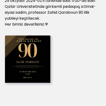
25 oktyabr 2024-cü il tarixində saat 11:00-da Bakı
Qızlar Universitetində görkəmli pedaqoq, ictimai-
siyasi xadim, professor Zahid Qaralovun 90 illik
yubileyi keçiriləcək.
Hər biriniz dəvətlisiniz.🌹