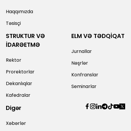
Haqqımızda
Təsisçi
STRUKTUR VƏ
ELM VƏ TƏDQİQAT
İDARƏETMƏ
Jurnallar
Rektor
Nəşrlər
Prorektorlar
Konfranslar
Dekanlıqlar
Seminarlar
Kafedralar
Digər
Xəbərlər