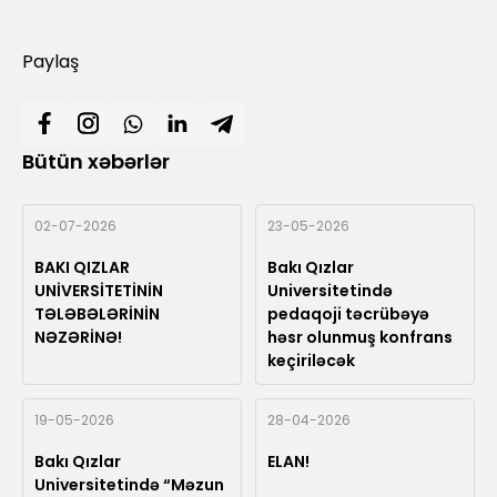
Paylaş
Bütün xəbərlər
02-07-2026
23-05-2026
BAKI QIZLAR
Bakı Qızlar
UNİVERSİTETİNİN
Universitetində
TƏLƏBƏLƏRİNİN
pedaqoji təcrübəyə
NƏZƏRİNƏ!
həsr olunmuş konfrans
keçiriləcək
19-05-2026
28-04-2026
Bakı Qızlar
ELAN!
Universitetində “Məzun