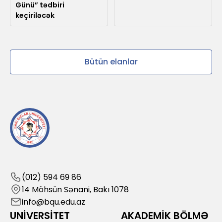
Günü” tədbiri
keçiriləcək
Bütün elanlar
(012) 594 69 86
14 Möhsün Sənani, Bakı 1078
info@bqu.edu.az
UNİVERSİTET
AKADEMİK BÖLMƏ