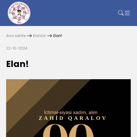
Ana səhifə
Elanlar
Elan!
22-10-2024
Elan!