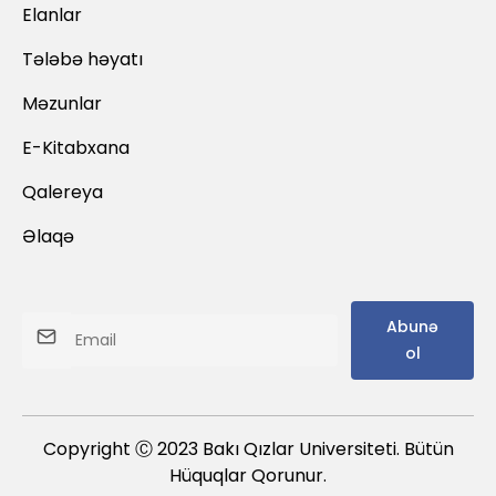
Elanlar
Tələbə həyatı
Məzunlar
E-Kitabxana
Qalereya
Əlaqə
Abunə
ol
Copyright Ⓒ 2023 Bakı Qızlar Universiteti. Bütün
Hüquqlar Qorunur.