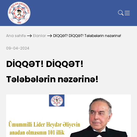
Ana səhifə
Elanlar
DİQQƏT! DİQQƏT! Tələbələrin nəzərinə!
09-04-2024
DİQQƏT! DİQQƏT!
Tələbələrin nəzərinə!