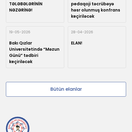
TƏLƏBƏLƏRİNİN
pedaqoji təcrübəyə
NƏZƏRİNƏ!
həsr olunmuş konfrans
keçiriləcək
19-05-2026
28-04-2026
Bakı Qızlar
ELAN!
Universitetində “Məzun
Günü” tədbiri
keçiriləcək
Bütün elanlar