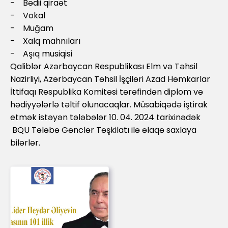
- Bədii qiraət
- Vokal
- Muğam
- Xalq mahnıları
- Aşıq musiqisi
Qaliblər Azərbaycan Respublikası Elm və Təhsil
Nazirliyi, Azərbaycan Təhsil İşçiləri Azad Həmkarlar
İttifaqı Respublika Komitəsi tərəfindən diplom və
hədiyyələrlə təltif olunacaqlar. Müsabiqədə iştirak
etmək istəyən tələbələr 10. 04. 2024 tarixinədək
BQU Tələbə Gənclər Təşkilatı ilə əlaqə saxlaya
bilərlər.