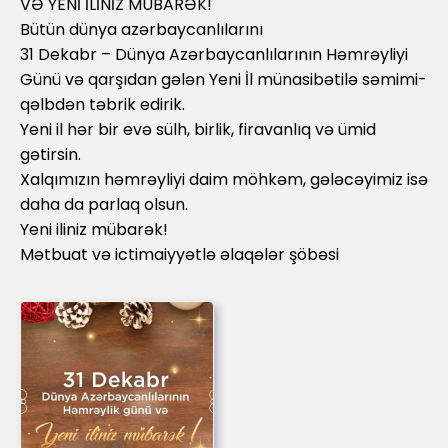
VƏ YENİ İLİNİZ MÜBARƏK!
Bütün dünya azərbaycanlılarını
31 Dekabr – Dünya Azərbaycanlılarının Həmrəyliyi
Günü və qarşıdan gələn Yeni İl münasibətilə səmimi-
qəlbdən təbrik edirik.
Yeni il hər bir evə sülh, birlik, firavanlıq və ümid
gətirsin.
Xalqımızın həmrəyliyi daim möhkəm, gələcəyimiz isə
daha da parlaq olsun.
Yeni iliniz mübarək!
Mətbuat və ictimaiyyətlə əlaqələr şöbəsi