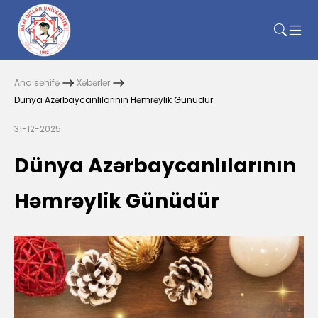
Ana səhifə
Xəbərlər
Dünya Azərbaycanlılarının Həmrəylik Günüdür
31-12-2025
Dünya Azərbaycanlılarının
Həmrəylik Günüdür