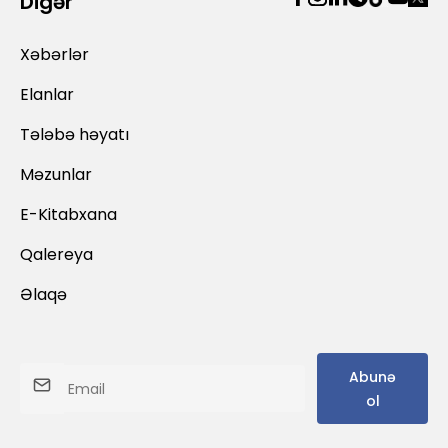
Digər
Xəbərlər
Elanlar
Tələbə həyatı
Məzunlar
E-Kitabxana
Qalereya
Əlaqə
Abunə
ol