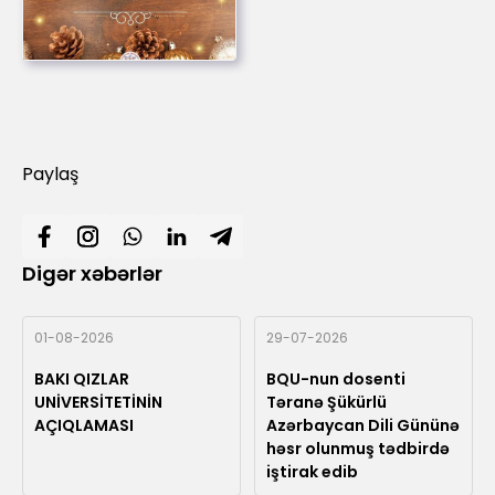
Paylaş
Digər xəbərlər
01-08-2026
29-07-2026
BAKI QIZLAR
BQU-nun dosenti
UNİVERSİTETİNİN
Təranə Şükürlü
AÇIQLAMASI
Azərbaycan Dili Gününə
həsr olunmuş tədbirdə
iştirak edib