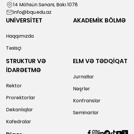
14 Möhsün Sənani, Bakı 1078
info@bqu.edu.az
UNİVERSİTET
AKADEMİK BÖLMƏ
Haqqımızda
Təsisçi
STRUKTUR VƏ
ELM VƏ TƏDQİQAT
İDARƏETMƏ
Jurnallar
Rektor
Nəşrlər
Prorektorlar
Konfranslar
Dekanlıqlar
Seminarlar
Kafedralar