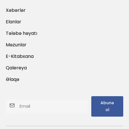
Xəbərlər
Elanlar
Tələbə həyatı
Məzunlar
E-Kitabxana
Qalereya
Əlaqə
Abunə
ol