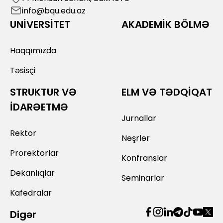
info@bqu.edu.az
UNİVERSİTET
AKADEMİK BÖLMƏ
Haqqımızda
Təsisçi
STRUKTUR VƏ
ELM VƏ TƏDQİQAT
İDARƏETMƏ
Jurnallar
Rektor
Nəşrlər
Prorektorlar
Konfranslar
Dekanlıqlar
Seminarlar
Kafedralar
Digər