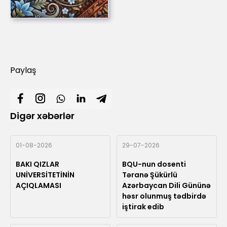
Paylaş
Digər xəbərlər
01-08-2026
29-07-2026
BAKI QIZLAR
BQU-nun dosenti
UNİVERSİTETİNİN
Təranə Şükürlü
AÇIQLAMASI
Azərbaycan Dili Gününə
həsr olunmuş tədbirdə
iştirak edib