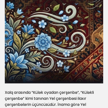
Xalq arasında “Külək oyadan çərşənbə”, “Küləkli
çərşənbə” kimi tanınan Yel çərşənbəsi ilaxır
çərşənbələrin üçüncüsüdür. İnama görə Yel