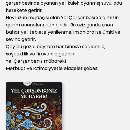
çərşənbəsində oyanan yel, külək oyanmış suyu, odu
hərəkətə gətirir.
Novruzun müjdəçisi olan Yel Çərşənbəsi xalqımızın
qədim ənənələrindən biridir. Bu əziz gündə əsən
bahar yeli təbiətə yenilənmə, insanlara isə ümid və
sevinc gətirir.
Qoy bu gözəl bayram hər birinizə sağlamlıq,
xoşbəxtlik və firavanlıq gətirsin.
Yel Çərşənbəniz mübarək!
Mətbuat və ictimaiyyətlə əlaqələr şöbəsi