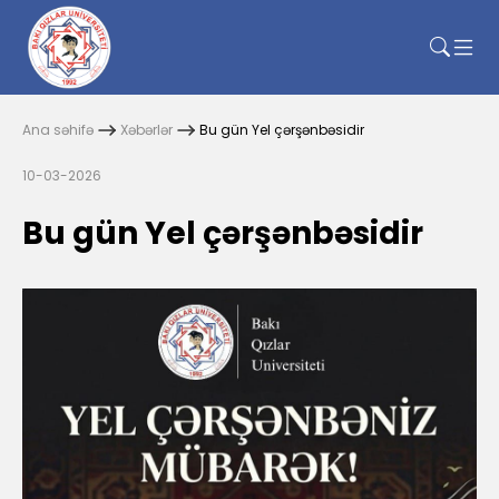
Ana səhifə
Xəbərlər
Bu gün Yel çərşənbəsidir
10-03-2026
Bu gün Yel çərşənbəsidir