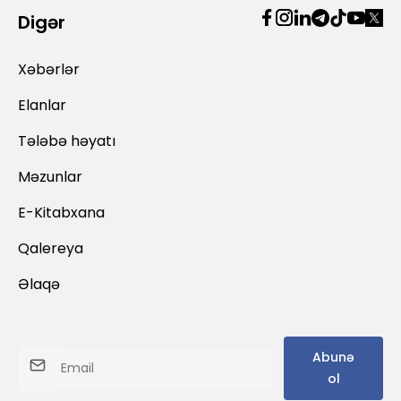
Digər
Xəbərlər
Elanlar
Tələbə həyatı
Məzunlar
E-Kitabxana
Qalereya
Əlaqə
Abunə
ol