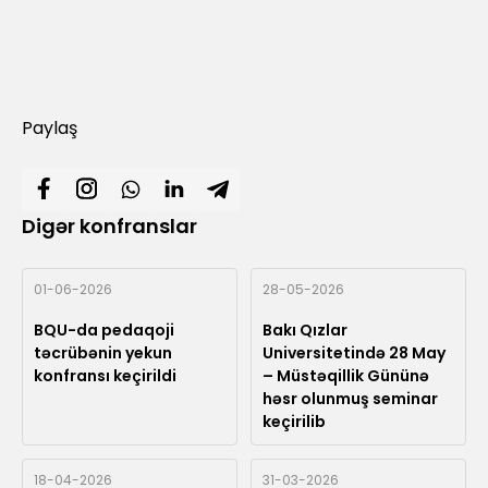
Paylaş
Digər konfranslar
01-06-2026
28-05-2026
BQU-da pedaqoji
Bakı Qızlar
təcrübənin yekun
Universitetində 28 May
konfransı keçirildi
– Müstəqillik Gününə
həsr olunmuş seminar
keçirilib
18-04-2026
31-03-2026