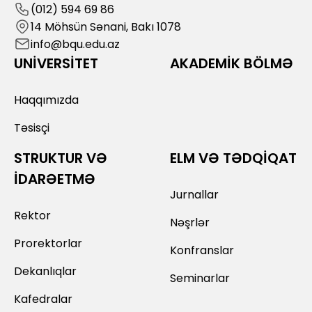
(012) 594 69 86
14 Möhsün Sənani, Bakı 1078
info@bqu.edu.az
UNİVERSİTET
AKADEMİK BÖLMƏ
Haqqımızda
Təsisçi
STRUKTUR VƏ
ELM VƏ TƏDQİQAT
İDARƏETMƏ
Jurnallar
Rektor
Nəşrlər
Prorektorlar
Konfranslar
Dekanlıqlar
Seminarlar
Kafedralar