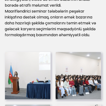
barədə ətraflı məlumat verildi.
Maarifləndirici seminar tələbələrin peşəkar
inkişafına dəstək olmaq, onların əmək bazarına
daha hazırlıqlı şəkildə çıxmalarını təmin etmək və
gələcək karyera seçimlərini məqsədyönlü şəkildə
formalaşdırmaq baxımından əhəmiyyətli oldu.