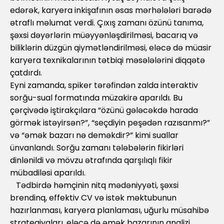
edərək, karyera inkişafının əsas mərhələləri barədə
ətraflı məlumat verdi. Çıxış zamanı özünü tanıma,
şəxsi dəyərlərin müəyyənləşdirilməsi, bacarıq və
biliklərin düzgün qiymətləndirilməsi, eləcə də müasir
karyera texnikalarının tətbiqi məsələlərini diqqətə
çatdırdı.
Eyni zamanda, spiker tərəfindən zalda interaktiv
sorğu-sual formatında müzakirə aparıldı. Bu
çərçivədə iştirakçılara “özünü gələcəkdə harada
görmək istəyirsən?”, “seçdiyin peşədən razısanmı?”
və “əmək bazarı nə deməkdir?” kimi suallar
ünvanlandı. Sorğu zamanı tələbələrin fikirləri
dinlənildi və mövzu ətrafında qarşılıqlı fikir
mübadiləsi aparıldı.
Tədbirdə həmçinin nitq mədəniyyəti, şəxsi
brendinq, effektiv CV və istək məktubunun
hazırlanması, karyera planlaması, uğurlu müsahibə
strategiyaları, eləcə də əmək bazarının analizi