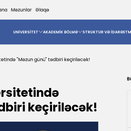
ana
Məzunlar
Əlaqə
UNİVERSİTET
AKADEMİK BÖLMƏ
STRUKTUR VƏ İDARƏET
tetində "Məzun günü" tədbiri keçiriləcək!
B
ersitetində
biri keçiriləcək!