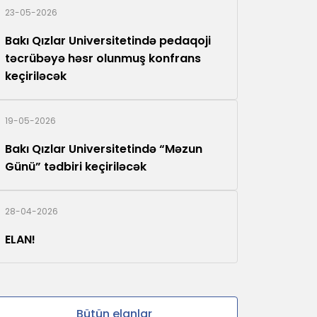
23-05-2026
Bakı Qızlar Universitetində pedaqoji
təcrübəyə həsr olunmuş konfrans
keçiriləcək
19-05-2026
Bakı Qızlar Universitetində “Məzun
Günü” tədbiri keçiriləcək
28-04-2026
ELAN!
Bütün elanlar