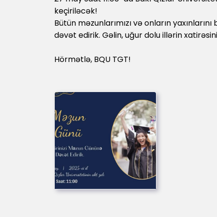
keçiriləcək!
Bütün məzunlarımızı və onların yaxınlarını b
dəvət edirik. Gəlin, uğur dolu illərin xatirəs
Hörmətlə, BQU TGT!