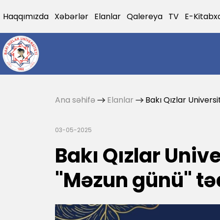
Haqqımızda
Xəbərlər
Elanlar
Qalereya
TV
E-Kitabx
Ana səhifə
Elanlar
Bakı Qızlar Universi
03-05-2025
Bakı Qızlar Univ
"Məzun günü" təd