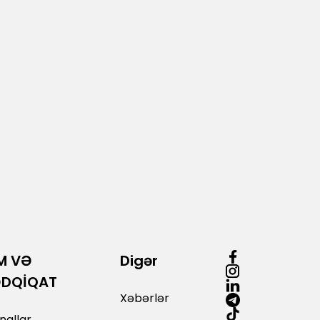
M VƏ
Digər
ƏDQİQAT
Xəbərlər
nallar