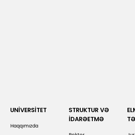
UNİVERSİTET
STRUKTUR VƏ
EL
İDARƏETMƏ
T
Haqqımızda
Rektor
Jur