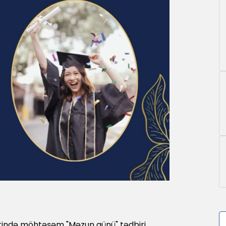
tetində möhtəşəm "Məzun günü" tədbiri