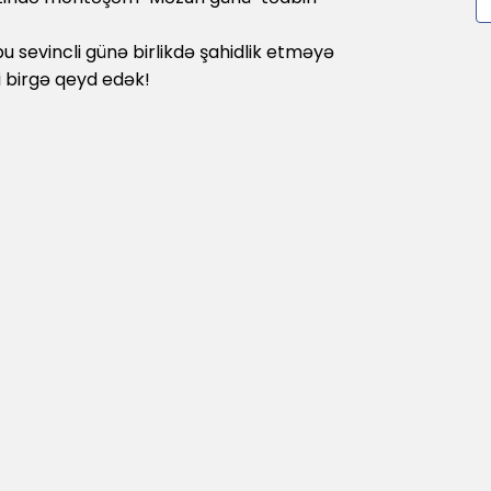
u sevincli günə birlikdə şahidlik etməyə
ini birgə qeyd edək!