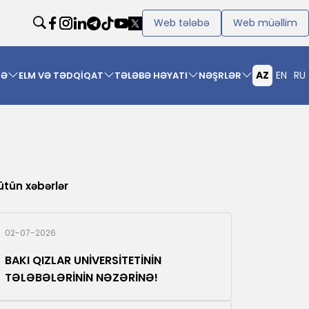
Web tələbə
Web müəllim
AZ
EN
RU
MƏ
ELM VƏ TƏDQİQAT
TƏLƏBƏ HƏYATI
NƏŞRLƏR
ütün xəbərlər
02-07-2026
BAKI QIZLAR UNİVERSİTETİNİN
TƏLƏBƏLƏRİNİN NƏZƏRİNƏ!