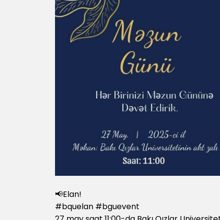
📢Elan!
#bquelan #bguevent
27 may saat 11:00-da Bakı Qızlar Universi