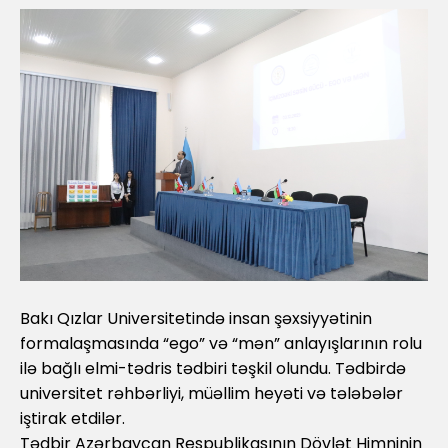
Bakı Qızlar Universitetində insan şəxsiyyətinin
formalaşmasında “ego” və “mən” anlayışlarının rolu
ilə bağlı elmi-tədris tədbiri təşkil olundu. Tədbirdə
universitet rəhbərliyi, müəllim heyəti və tələbələr
iştirak etdilər.
Tədbir Azərbaycan Respublikasının Dövlət Himninin