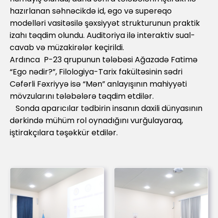
hazırlanan səhnəcikdə id, ego və supereqo
modelləri vasitəsilə şəxsiyyət strukturunun praktik
izahı təqdim olundu. Auditoriya ilə interaktiv sual-
cavab və müzakirələr keçirildi.
Ardınca P-23 qrupunun tələbəsi Ağazadə Fatimə
“Ego nədir?”, Filologiya-Tarix fakültəsinin sədri
Cəfərli Fəxriyyə isə “Mən” anlayışının mahiyyəti
mövzularını tələbələrə təqdim etdilər.
Sonda aparıcılar tədbirin insanın daxili dünyasının
dərkində mühüm rol oynadığını vurğulayaraq,
iştirakçılara təşəkkür etdilər.