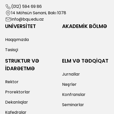
(012) 594 69 86
14 Möhsün Sənani, Bakı 1078
info@bqu.edu.az
UNİVERSİTET
AKADEMİK BÖLMƏ
Haqqımızda
Təsisçi
STRUKTUR VƏ
ELM VƏ TƏDQİQAT
İDARƏETMƏ
Jurnallar
Rektor
Nəşrlər
Prorektorlar
Konfranslar
Dekanlıqlar
Seminarlar
Kafedralar