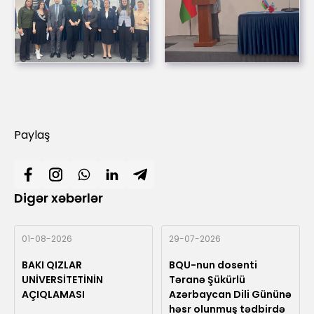
Paylaş
Digər xəbərlər
01-08-2026
29-07-2026
BAKI QIZLAR
BQU-nun dosenti
UNİVERSİTETİNİN
Təranə Şükürlü
AÇIQLAMASI
Azərbaycan Dili Gününə
həsr olunmuş tədbirdə