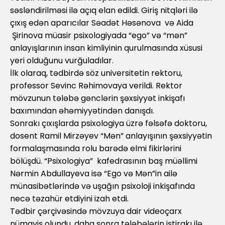
səsləndirilməsi ilə açıq elan edildi. Giriş nitqləri ilə
çıxış edən aparıcılar Səadət Həsənova və Aida
Şirinova müasir psixologiyada “ego” və “mən”
anlayışlarının insan kimliyinin qurulmasında xüsusi
yeri olduğunu vurğuladılar.
İlk olaraq, tədbirdə söz universitetin rektoru,
professor Sevinc Rəhimovaya verildi. Rektor
mövzunun tələbə gənclərin şəxsiyyət inkişafı
baxımından əhəmiyyətindən danışdı.
Sonrakı çıxışlarda psixologiya üzrə fəlsəfə doktoru,
dosent Ramil Mirzəyev “Mən” anlayışının şəxsiyyətin
formalaşmasında rolu barədə elmi fikirlərini
bölüşdü. “Psixologiya” kafedrasının baş müəllimi
Nərmin Abdullayeva isə “Ego və Mən”in ailə
münasibətlərində və uşağın psixoloji inkişafında
necə təzahür etdiyini izah etdi.
Tədbir çərçivəsində mövzuya dair videoçarx
nümayiş olundu, daha sonra tələbələrin iştirakı ilə