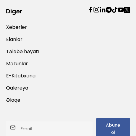
Digər
Xəbərlər
Elanlar
Tələbə həyatı
Məzunlar
E-Kitabxana
Qalereya
Əlaqə
Abunə
ol