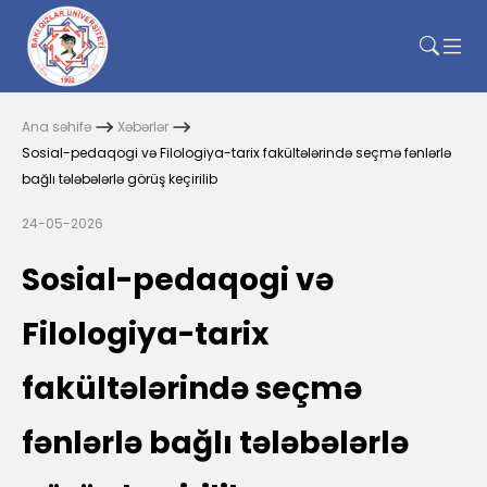
Ana səhifə
Xəbərlər
Sosial-pedaqogi və Filologiya-tarix fakültələrində seçmə fənlərlə
bağlı tələbələrlə görüş keçirilib
24-05-2026
Sosial-pedaqogi və
Filologiya-tarix
fakültələrində seçmə
fənlərlə bağlı tələbələrlə