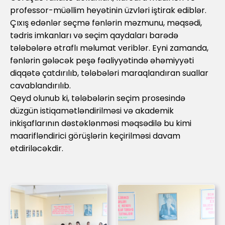
professor-müəllim heyətinin üzvləri iştirak ediblər.
Çıxış edənlər seçmə fənlərin məzmunu, məqsədi,
tədris imkanları və seçim qaydaları barədə
tələbələrə ətraflı məlumat veriblər. Eyni zamanda,
fənlərin gələcək peşə fəaliyyətində əhəmiyyəti
diqqətə çatdırılıb, tələbələri maraqlandıran suallar
cavablandırılıb.
Qeyd olunub ki, tələbələrin seçim prosesində
düzgün istiqamətləndirilməsi və akademik
inkişaflarının dəstəklənməsi məqsədilə bu kimi
maarifləndirici görüşlərin keçirilməsi davam
etdiriləcəkdir.