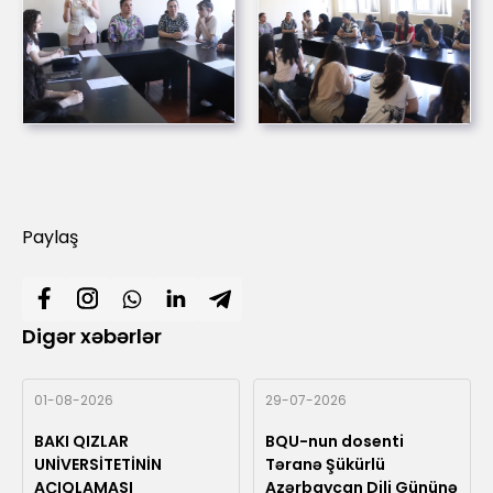
Paylaş
Digər xəbərlər
01-08-2026
29-07-2026
BAKI QIZLAR
BQU-nun dosenti
UNİVERSİTETİNİN
Təranə Şükürlü
AÇIQLAMASI
Azərbaycan Dili Gününə