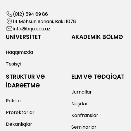
(012) 594 69 86
14 Möhsün Sənani, Bakı 1078
info@bqu.edu.az
UNİVERSİTET
AKADEMİK BÖLMƏ
Haqqımızda
Təsisçi
STRUKTUR VƏ
ELM VƏ TƏDQİQAT
İDARƏETMƏ
Jurnallar
Rektor
Nəşrlər
Prorektorlar
Konfranslar
Dekanlıqlar
Seminarlar