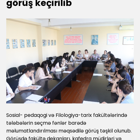
görüş keçirilib
Sosial- pedaqogi və Filologiya-tarix fakültələrində
tələbələrin seçmə fənlər barədə
məlumatlandırılması məqsədilə görüş təşkil olunub.
Görüşdə fakültə dekanları, kafedra müdirləri və