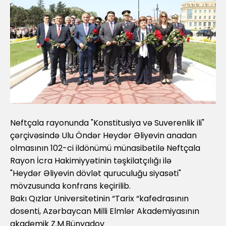
Neftçala rayonunda "Konstitusiya və Suverenlik ili"
çərçivəsində Ulu Öndər Heydər Əliyevin anadan
olmasının 102-ci ildönümü münasibətilə Neftçala
Rayon İcra Hakimiyyətinin təşkilatçılığı ilə
"Heydər Əliyevin dövlət quruculuğu siyasəti"
mövzusunda konfrans keçirilib.
Bakı Qızlar Universitetinin “Tarix “kafedrasının
dosenti, Azərbaycan Milli Elmlər Akademiyasının
akademik Z.M.Bünyadov