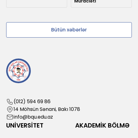
Müraciəti
Bütün xəbərlər
(012) 594 69 86
14 Möhsün Sənani, Bakı 1078
info@bqu.edu.az
UNİVERSİTET
AKADEMİK BÖLMƏ