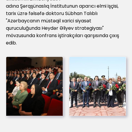
adına Şərqşünaslıq İnstitutunun aparıcı elmi işçisi,
tarix üzrə fəlsəfə doktoru Sübhan Talıblı
"Azərbaycanın müstəqil xarici siyasət
quruculuğunda Heydər Əliyev strategiyası"
mövzusunda konfrans iştirakçıları qarşısında çıxış
edib.