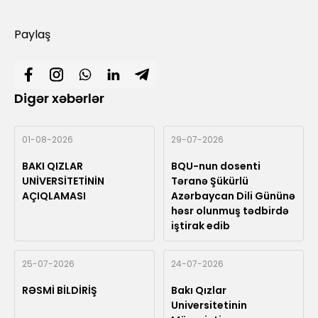
Paylaş
Digər xəbərlər
01-08-2026
29-07-2026
BAKI QIZLAR
BQU-nun dosenti
UNİVERSİTETİNİN
Təranə Şükürlü
AÇIQLAMASI
Azərbaycan Dili Gününə
həsr olunmuş tədbirdə
iştirak edib
25-07-2026
24-07-2026
RƏSMİ BİLDİRİŞ
Bakı Qızlar
Universitetinin