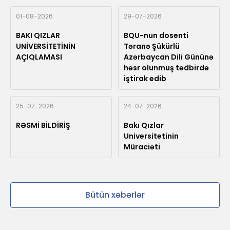
01-08-2026
29-07-2026
BAKI QIZLAR
BQU-nun dosenti
UNİVERSİTETİNİN
Təranə Şükürlü
AÇIQLAMASI
Azərbaycan Dili Gününə
həsr olunmuş tədbirdə
iştirak edib
25-07-2026
24-07-2026
RƏSMİ BİLDİRİŞ
Bakı Qızlar
Universitetinin
Müraciəti
Bütün xəbərlər