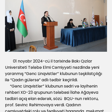
01 noyabr 2024-cü il tarixində Bakı Qızlar
Universiteti Tələbə Elmi Cəmiyyəti nəzdində yeni
yaranmış “Gənc Linqvistlər” klubunun təşkilatçılığı
ilə “Qadın gülərsə” adlı tədbir keçirildi.
“Gənc Linqvistlər” klubunun sədri və layihənin
rəhbəri XD-23 qrupunun tələbəsi İlahə Ağayeva
tədbiri açıq elan edərək, sözü BQU-nun rektoru,
prof. Sevinc Rəhimovaya verdi. Qadının
cəmiyyətdəki rolu və fəaliyyəti haqqında məlumat