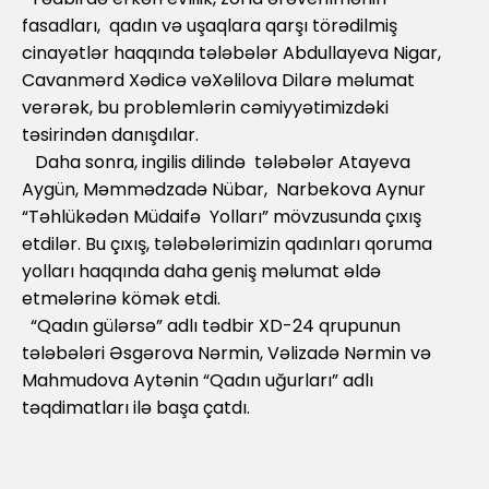
fasadları, qadın və uşaqlara qarşı törədilmiş
cinayətlər haqqında tələbələr Abdullayeva Nigar,
Cavanmərd Xədicə vəXəlilova Dilarə məlumat
verərək, bu problemlərin cəmiyyətimizdəki
təsirindən danışdılar.
Daha sonra, ingilis dilində tələbələr Atayeva
Aygün, Məmmədzadə Nübar, Narbekova Aynur
“Təhlükədən Müdaifə Yolları” mövzusunda çıxış
etdilər. Bu çıxış, tələbələrimizin qadınları qoruma
yolları haqqında daha geniş məlumat əldə
etmələrinə kömək etdi.
“Qadın gülərsə” adlı tədbir XD-24 qrupunun
tələbələri Əsgərova Nərmin, Vəlizadə Nərmin və
Mahmudova Aytənin “Qadın uğurları” adlı
təqdimatları ilə başa çatdı.