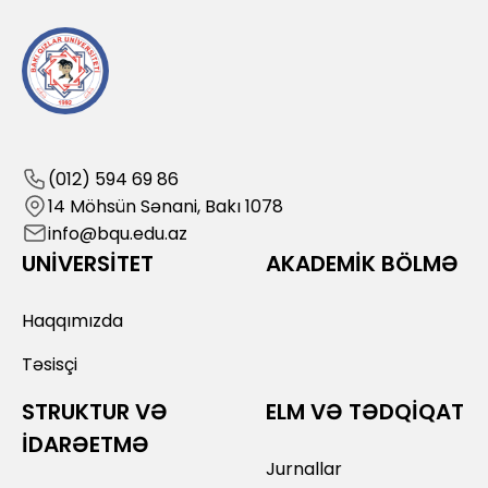
(012) 594 69 86
14 Möhsün Sənani, Bakı 1078
info@bqu.edu.az
UNİVERSİTET
AKADEMİK BÖLMƏ
Haqqımızda
Təsisçi
STRUKTUR VƏ
ELM VƏ TƏDQİQAT
İDARƏETMƏ
Jurnallar