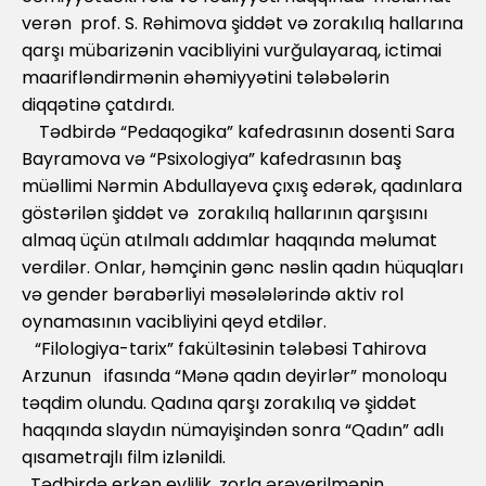
verən prof. S. Rəhimova şiddət və zorakılıq hallarına
qarşı mübarizənin vacibliyini vurğulayaraq, ictimai
maarifləndirmənin əhəmiyyətini tələbələrin
diqqətinə çatdırdı.
Tədbirdə “Pedaqogika” kafedrasının dosenti Sara
Bayramova və “Psixologiya” kafedrasının baş
müəllimi Nərmin Abdullayeva çıxış edərək, qadınlara
göstərilən şiddət və zorakılıq hallarının qarşısını
almaq üçün atılmalı addımlar haqqında məlumat
verdilər. Onlar, həmçinin gənc nəslin qadın hüquqları
və gender bərabərliyi məsələlərində aktiv rol
oynamasının vacibliyini qeyd etdilər.
“Filologiya-tarix” fakültəsinin tələbəsi Tahirova
Arzunun ifasında “Mənə qadın deyirlər” monoloqu
təqdim olundu. Qadına qarşı zorakılıq və şiddət
haqqında slaydın nümayişindən sonra “Qadın” adlı
qısametrajlı film izlənildi.
Tədbirdə erkən evlilik, zorla ərəverilmənin