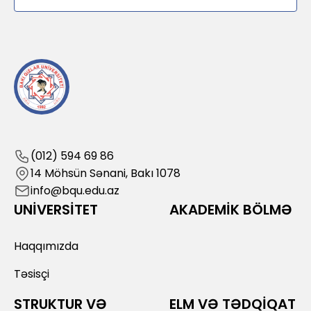
(012) 594 69 86
14 Möhsün Sənani, Bakı 1078
info@bqu.edu.az
UNİVERSİTET
AKADEMİK BÖLMƏ
Haqqımızda
Təsisçi
STRUKTUR VƏ
ELM VƏ TƏDQİQAT