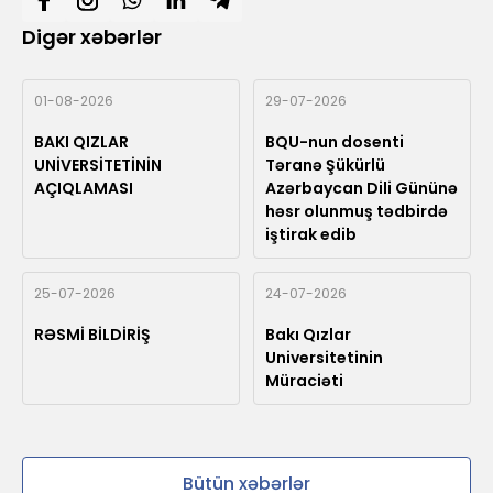
Digər xəbərlər
01-08-2026
29-07-2026
BAKI QIZLAR
BQU-nun dosenti
UNİVERSİTETİNİN
Təranə Şükürlü
AÇIQLAMASI
Azərbaycan Dili Gününə
həsr olunmuş tədbirdə
iştirak edib
25-07-2026
24-07-2026
RƏSMİ BİLDİRİŞ
Bakı Qızlar
Universitetinin
Müraciəti
Bütün xəbərlər