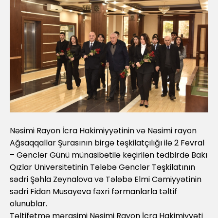
Nəsimi Rayon İcra Hakimiyyətinin və Nəsimi rayon
Ağsaqqallar Şurasının birgə təşkilatçılığı ilə 2 Fevral
– Gənclər Günü münasibətilə keçirilən tədbirdə Bakı
Qızlar Universitetinin Tələbə Gənclər Təşkilatının
sədri Şəhla Zeynalova və Tələbə Elmi Cəmiyyətinin
sədri Fidan Musayeva fəxri fərmanlarla təltif
olunublar.
Təltifetmə mərasimi Nəsimi Rayon İcra Hakimiyyəti