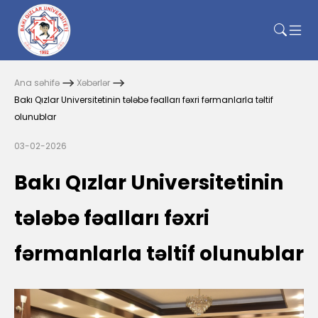
Ana səhifə
Xəbərlər
Bakı Qızlar Universitetinin tələbə fəalları fəxri fərmanlarla təltif
olunublar
03-02-2026
Bakı Qızlar Universitetinin
tələbə fəalları fəxri
fərmanlarla təltif olunublar