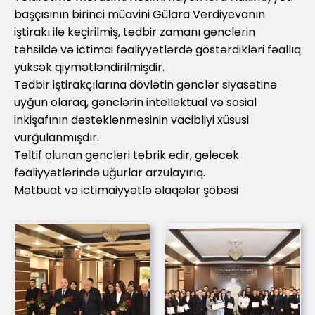
başçısının birinci müavini Gülara Verdiyevanın
iştirakı ilə keçirilmiş, tədbir zamanı gənclərin
təhsildə və ictimai fəaliyyətlərdə göstərdikləri fəallıq
yüksək qiymətləndirilmişdir.
Tədbir iştirakçılarına dövlətin gənclər siyasətinə
uyğun olaraq, gənclərin intellektual və sosial
inkişafının dəstəklənməsinin vacibliyi xüsusi
vurğulanmışdır.
Təltif olunan gəncləri təbrik edir, gələcək
fəaliyyətlərində uğurlar arzulayırıq.
Mətbuat və ictimaiyyətlə əlaqələr şöbəsi