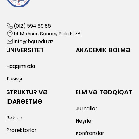
(012) 594 69 86
14 Möhsün Sənani, Bakı 1078
info@bqu.edu.az
UNİVERSİTET
AKADEMİK BÖLMƏ
Haqqımızda
Təsisçi
STRUKTUR VƏ
ELM VƏ TƏDQİQAT
İDARƏETMƏ
Jurnallar
Rektor
Nəşrlər
Prorektorlar
Konfranslar