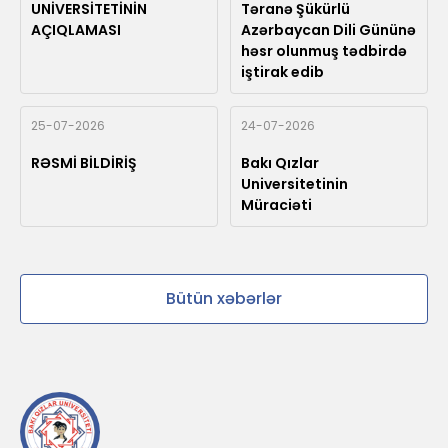
UNİVERSİTETİNİN
Təranə Şükürlü
AÇIQLAMASI
Azərbaycan Dili Gününə
həsr olunmuş tədbirdə
iştirak edib
25-07-2026
24-07-2026
RƏSMİ BİLDİRİŞ
Bakı Qızlar
Universitetinin
Müraciəti
Bütün xəbərlər