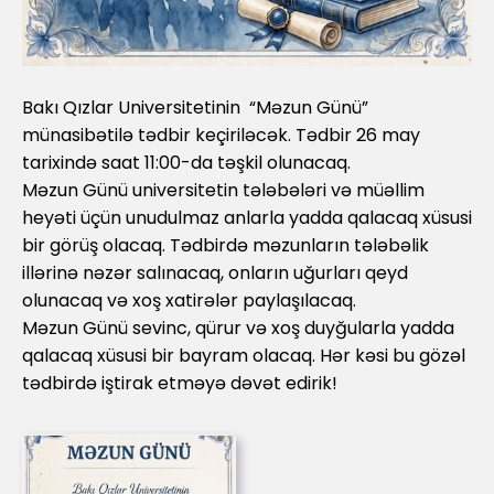
Bakı Qızlar Universitetinin “Məzun Günü”
münasibətilə tədbir keçiriləcək. Tədbir 26 may
tarixində saat 11:00-da təşkil olunacaq.
Məzun Günü universitetin tələbələri və müəllim
heyəti üçün unudulmaz anlarla yadda qalacaq xüsusi
bir görüş olacaq. Tədbirdə məzunların tələbəlik
illərinə nəzər salınacaq, onların uğurları qeyd
olunacaq və xoş xatirələr paylaşılacaq.
Məzun Günü sevinc, qürur və xoş duyğularla yadda
qalacaq xüsusi bir bayram olacaq. Hər kəsi bu gözəl
tədbirdə iştirak etməyə dəvət edirik!