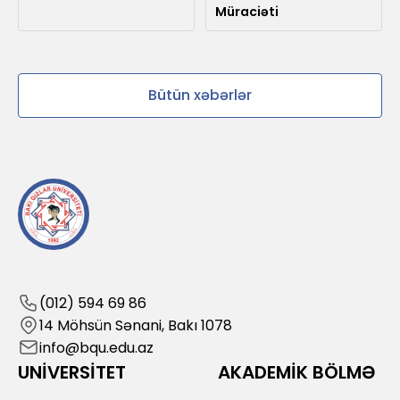
Müraciəti
Bütün xəbərlər
(012) 594 69 86
14 Möhsün Sənani, Bakı 1078
info@bqu.edu.az
UNİVERSİTET
AKADEMİK BÖLMƏ