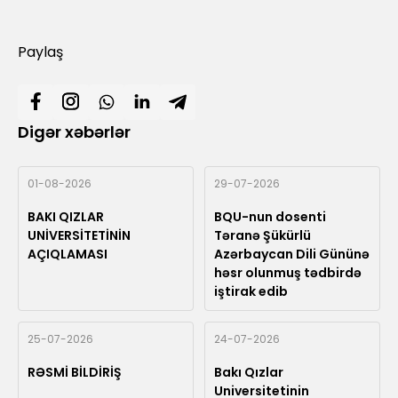
Paylaş
Digər xəbərlər
01-08-2026
29-07-2026
BAKI QIZLAR
BQU-nun dosenti
UNİVERSİTETİNİN
Təranə Şükürlü
AÇIQLAMASI
Azərbaycan Dili Gününə
həsr olunmuş tədbirdə
iştirak edib
25-07-2026
24-07-2026
RƏSMİ BİLDİRİŞ
Bakı Qızlar
Universitetinin