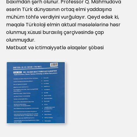
baxımdan şərh olunur. Professor Q. Mahmudova
əsərin Türk dünyasının ortaq elmi yaddaşına
mühüm töhfə verdiyini vurğulayır. Qeyd edək ki,
məqalə Türkoloji elmin aktual məsələlərinə həsr
olunmuş xüsusi buraxılış çərçivəsində çap
olunmuşdur.
Mətbuat və ictimaiyyətlə əlaqələr şöbəsi