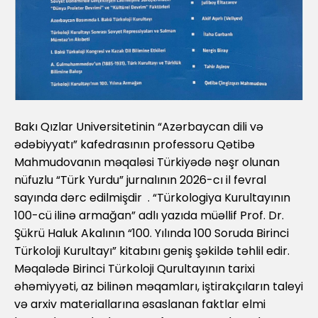
Bakı Qızlar Universitetinin “Azərbaycan dili və
ədəbiyyatı” kafedrasının professoru Qətibə
Mahmudovanın məqaləsi Türkiyədə nəşr olunan
nüfuzlu “Türk Yurdu” jurnalının 2026-cı il fevral
sayında dərc edilmişdir . “Türkologiya Kurultayının
100-cü ilinə armağan” adlı yazıda müəllif Prof. Dr.
Şükrü Haluk Akalının “100. Yılında 100 Soruda Birinci
Türkoloji Kurultayı” kitabını geniş şəkildə təhlil edir.
Məqalədə Birinci Türkoloji Qurultayının tarixi
əhəmiyyəti, az bilinən məqamları, iştirakçıların taleyi
və arxiv materiallarına əsaslanan faktlar elmi