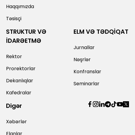
Haqqımızda
Təsisçi
STRUKTUR VƏ
ELM VƏ TƏDQİQAT
İDARƏETMƏ
Jurnallar
Rektor
Nəşrlər
Prorektorlar
Konfranslar
Dekanlıqlar
Seminarlar
Kafedralar
Digər
Xəbərlər
Elanlar