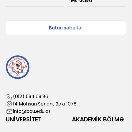
Müraciəti
Bütün xəbərlər
(012) 594 69 86
14 Möhsün Sənani, Bakı 1078
info@bqu.edu.az
UNİVERSİTET
AKADEMİK BÖLMƏ