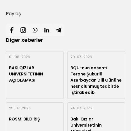
Paylaş
Digər xəbərlər
01-08-2026
29-07-2026
BAKI QIZLAR
BQU-nun dosenti
UNİVERSİTETİNİN
Təranə Şükürlü
AÇIQLAMASI
Azərbaycan Dili Gününə
həsr olunmuş tədbirdə
iştirak edib
25-07-2026
24-07-2026
RƏSMİ BİLDİRİŞ
Bakı Qızlar
Universitetinin