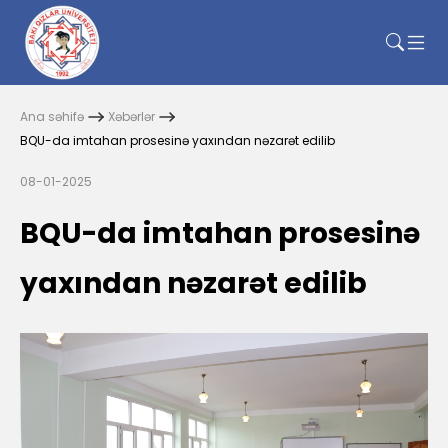
Ana səhifə
Xəbərlər
BQU-da imtahan prosesinə yaxından nəzarət edilib
08-01-2025
BQU-da imtahan prosesinə
yaxından nəzarət edilib