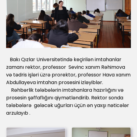
Bakı Qızlar Universitetində keçirilən imtahanlar
zamanı rektor, professor Sevinc xanım Rəhimova
və tədris işləri üzrə prorektor, professor Hava xanım
Abdullayeva imtahan prosesini izləyiblər.
Rəhbərlik tələbələrin imtahanlara hazırlığını və
prosesin şəffaflığını qiymətləndirib. Rektor sonda
tələbələrə gələcək uğurları üçün ən yaxşı nəticələr
arzulayıb .