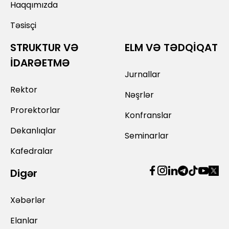
Haqqımızda
Təsisçi
STRUKTUR VƏ
ELM VƏ TƏDQİQAT
İDARƏETMƏ
Jurnallar
Rektor
Nəşrlər
Prorektorlar
Konfranslar
Dekanlıqlar
Seminarlar
Kafedralar
Digər
Xəbərlər
Elanlar