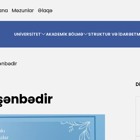
ana
Məzunlar
Əlaqə
UNİVERSİTET
AKADEMİK BÖLMƏ
STRUKTUR VƏ İDARƏET
şənbədir
D
rşənbədir