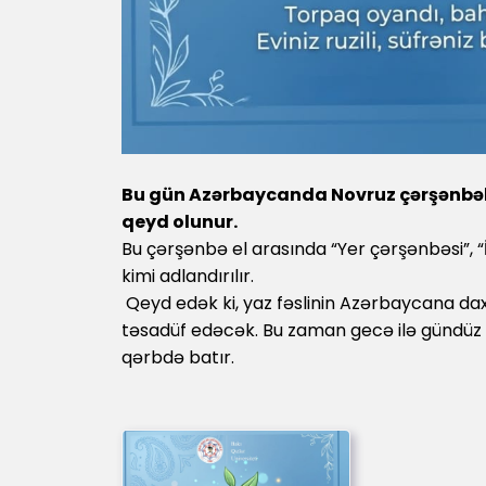
Bu gün Azərbaycanda Novruz çərşənbəl
qeyd olunur.
Bu çərşənbə el arasında “Yer çərşənbəsi”, 
kimi adlandırılır.
Qeyd edək ki, yaz fəslinin Azərbaycana dax
təsadüf edəcək. Bu zaman gecə ilə gündüz
qərbdə batır.