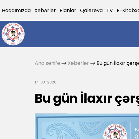
Haqqımızda
Xəbərlər
Elanlar
Qalereya
TV
E-Kitabx
Ana səhifə
Xəbərlər
Bu gün İlaxır çər
17-03-2026
Bu gün İlaxır çə