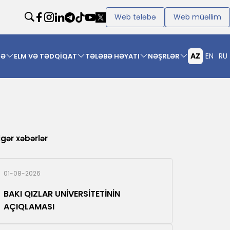
Web tələbə
Web müəllim
AZ
EN
RU
MƏ
ELM VƏ TƏDQİQAT
TƏLƏBƏ HƏYATI
NƏŞRLƏR
igər xəbərlər
01-08-2026
BAKI QIZLAR UNİVERSİTETİNİN
AÇIQLAMASI