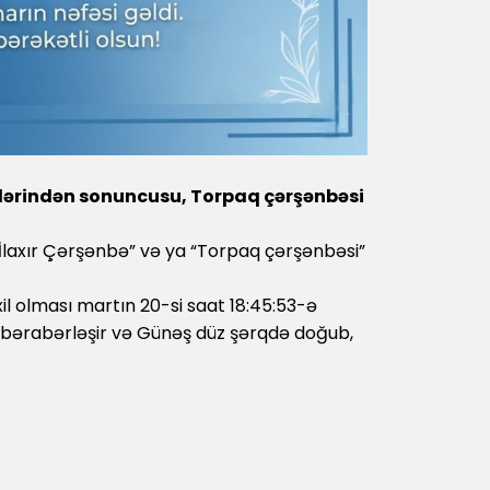
ərindən sonuncusu, Torpaq çərşənbəsi
“İlaxır Çərşənbə” və ya “Torpaq çərşənbəsi”
il olması martın 20-si saat 18:45:53-ə
 bərabərləşir və Günəş düz şərqdə doğub,