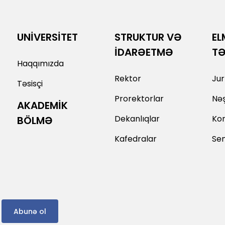
UNİVERSİTET
STRUKTUR VƏ
EL
İDARƏETMƏ
T
Haqqımızda
Rektor
Jur
Təsisçi
Prorektorlar
Nəş
AKADEMİK
Dekanlıqlar
Kon
BÖLMƏ
Kafedralar
Sem
Abunə ol