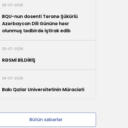
29-07-2026
BQU-nun dosenti Təranə Şükürlü
Azərbaycan Dili Gününə həsr
olunmuş tədbirdə iştirak edib
25-07-2026
RƏSMİ BİLDİRİŞ
24-07-2026
Bakı Qızlar Universitetinin Müraciəti
Bütün xəbərlər