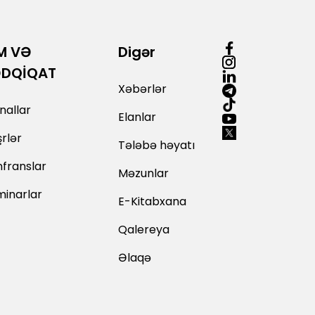
M VƏ
Digər
ƏDQİQAT
Xəbərlər
nallar
Elanlar
rlər
Tələbə həyatı
franslar
Məzunlar
inarlar
E-Kitabxana
Qalereya
Əlaqə