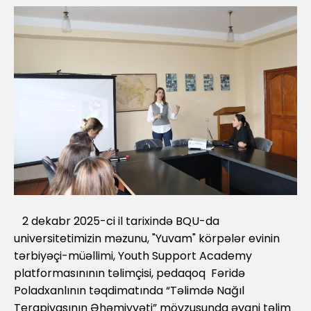
2 dekabr 2025-ci il tarixində BQU-da
universitetimizin məzunu, "Yuvam" körpələr evinin
tərbiyəçi-müəllimi, Youth Support Academy
platformasınının təlimçisi, pedaqoq Fəridə
Poladxanlının təqdimatında “Təlimdə Nağıl
Terapiyasının Əhəmiyyəti” mövzusunda əyani təlim