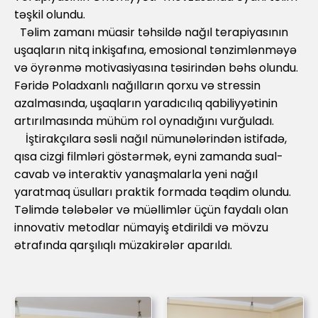
təşkil olundu.
Təlim zamanı müasir təhsildə nağıl terapiyasının
uşaqların nitq inkişafına, emosional tənzimlənməyə
və öyrənmə motivasiyasına təsirindən bəhs olundu.
Fəridə Poladxanlı nağılların qorxu və stressin
azalmasında, uşaqların yaradıcılıq qabiliyyətinin
artırılmasında mühüm rol oynadığını vurğuladı.
İştirakçılara səsli nağıl nümunələrindən istifadə,
qısa cizgi filmləri göstərmək, eyni zamanda sual-
cavab və interaktiv yanaşmalarla yeni nağıl
yaratmaq üsulları praktik formada təqdim olundu.
Təlimdə tələbələr və müəllimlər üçün faydalı olan
innovativ metodlar nümayiş etdirildi və mövzu
ətrafında qarşılıqlı müzakirələr aparıldı.