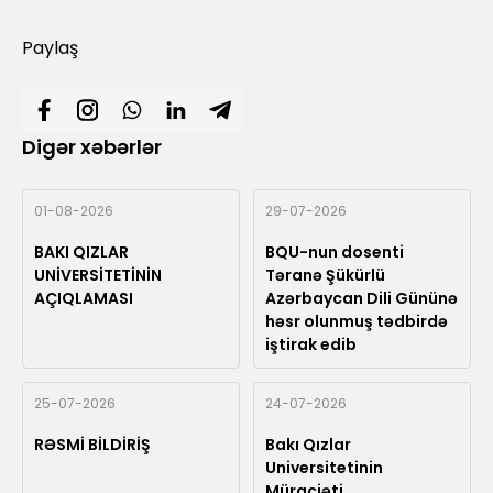
Paylaş
Digər xəbərlər
01-08-2026
29-07-2026
BAKI QIZLAR
BQU-nun dosenti
UNİVERSİTETİNİN
Təranə Şükürlü
AÇIQLAMASI
Azərbaycan Dili Gününə
həsr olunmuş tədbirdə
iştirak edib
25-07-2026
24-07-2026
RƏSMİ BİLDİRİŞ
Bakı Qızlar
Universitetinin
Müraciəti