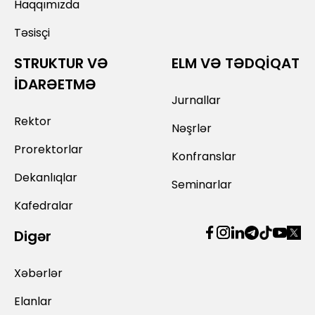
Haqqımızda
Təsisçi
STRUKTUR VƏ
ELM VƏ TƏDQİQAT
İDARƏETMƏ
Jurnallar
Rektor
Nəşrlər
Prorektorlar
Konfranslar
Dekanlıqlar
Seminarlar
Kafedralar
Digər
Xəbərlər
Elanlar