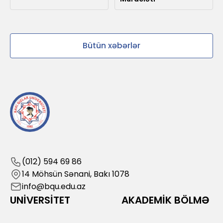
Bütün xəbərlər
(012) 594 69 86
14 Möhsün Sənani, Bakı 1078
info@bqu.edu.az
UNİVERSİTET
AKADEMİK BÖLMƏ