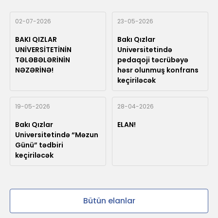
02-07-2026
23-05-2026
BAKI QIZLAR
Bakı Qızlar
UNİVERSİTETİNİN
Universitetində
TƏLƏBƏLƏRİNİN
pedaqoji təcrübəyə
NƏZƏRİNƏ!
həsr olunmuş konfrans
keçiriləcək
19-05-2026
28-04-2026
Bakı Qızlar
ELAN!
Universitetində “Məzun
Günü” tədbiri
keçiriləcək
Bütün elanlar