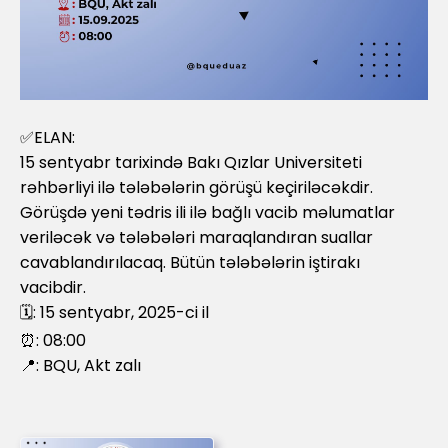
✅ELAN:
15 sentyabr tarixində Bakı Qızlar Universiteti
rəhbərliyi ilə tələbələrin görüşü keçiriləcəkdir.
Görüşdə yeni tədris ili ilə bağlı vacib məlumatlar
veriləcək və tələbələri maraqlandıran suallar
cavablandırılacaq. Bütün tələbələrin iştirakı
vacibdir.
🗓: 15 sentyabr, 2025-ci il
⏰: 08:00
📍: BQU, Akt zalı