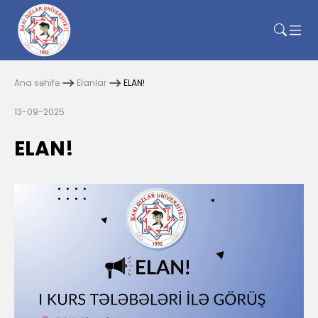
Ana səhifə
Elanlar
ELAN!
13-09-2025
ELAN!