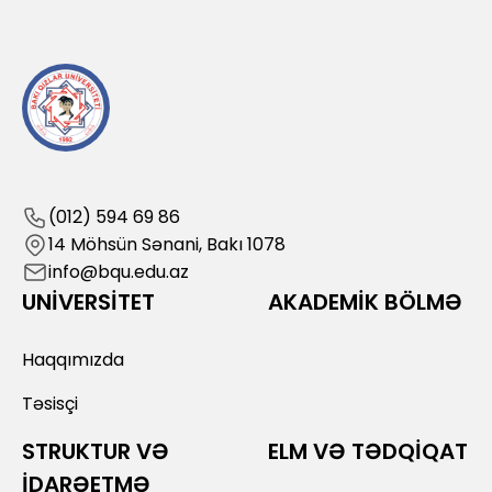
(012) 594 69 86
14 Möhsün Sənani, Bakı 1078
info@bqu.edu.az
UNİVERSİTET
AKADEMİK BÖLMƏ
Haqqımızda
Təsisçi
STRUKTUR VƏ
ELM VƏ TƏDQİQAT
İDARƏETMƏ