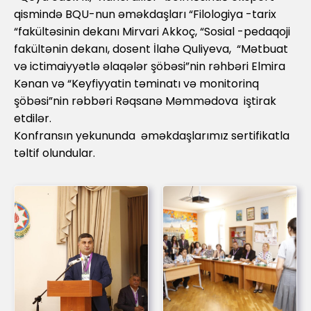
qismində BQU-nun əməkdaşları “Filologiya -tarix
“fakültəsinin dekanı Mirvari Akkoç, “Sosial -pedaqoji
fakültənin dekanı, dosent İlahə Quliyeva, “Mətbuat
və ictimaiyyətlə əlaqələr şöbəsi”nin rəhbəri Elmira
Kənan və “Keyfiyyatin təminatı və monitorinq
şöbəsi”nin rəbbəri Rəqsanə Məmmədova iştirak
etdilər.
Konfransın yekununda əməkdaşlarımız sertifikatla
təltif olundular.