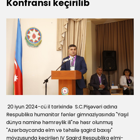
Konfransı keçirilib
20 iyun 2024-cü il tarixində S.C.Pişəvəri adına
Respublika humanitar fənlər gimnaziyasında "Yaşıl
dünya naminə həmrəylik ili"nə həsr olunmuş
"Azərbaycanda elm və təhsilə şagird baxışı"
mövzusunda keçirilən IV Şagird Respublika elmi-