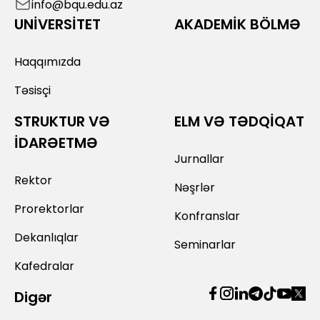
info@bqu.edu.az
UNİVERSİTET
AKADEMİK BÖLMƏ
Haqqımızda
Təsisçi
STRUKTUR VƏ
ELM VƏ TƏDQİQAT
İDARƏETMƏ
Jurnallar
Rektor
Nəşrlər
Prorektorlar
Konfranslar
Dekanlıqlar
Seminarlar
Kafedralar
Digər