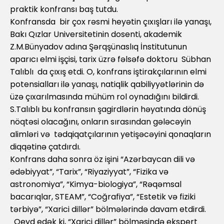
praktik konfransı baş tutdu.
Konfransda bir çox rəsmi heyətin çıxışları ilə yanaşı,
Bakı Qızlar Universitetinin dosenti, akademik
Z.M.Bünyadov adına Şərqşünaslıq İnstitutunun
aparıcı elmi işçisi, tarix üzrə fəlsəfə doktoru Sübhan
Talıblı da çıxış etdi. O, konfrans iştirakçılarının elmi
potensialları ilə yanaşı, natiqlik qabiliyyətlərinin də
üzə çıxarılmasında mühüm rol oynadığını bildirdi.
S.Talıblı bu konfransın şagirdlərin həyatında dönüş
nöqtəsi olacağını, onların sırasından gələcəyin
alimləri və tədqiqatçılarının yetişəcəyini qonaqların
diqqətinə çatdırdı.
Konfrans daha sonra öz işini “Azərbaycan dili və
ədəbiyyat”, “Tarix”, “Riyaziyyat”, “Fizika və
astronomiya”, “Kimya-biologiya”, “Rəqəmsal
bacarıqlar, STEAM”, “Coğrafiya”, “Estetik və fiziki
tərbiyə”, “Xarici dillər” bölmələrində davam etdirdi.
Qeyd edək ki, “Xarici dillər” bölməsində ekspert