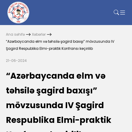
Ana səhifə
Xəbərlər
“Azərbaycanda elm və təhsilə şagird baxışı” mövzusunda IV
Şagird Respublika Elmi-praktik Konfransı keçirilib
21-06-2024
“Azərbaycanda elm və
təhsilə şagird baxışı”
mövzusunda IV Şagird
Respublika Elmi-praktik