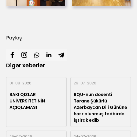
Paylaş
Digər xəbərlər
01-08-2026
29-07-2026
BAKI QIZLAR
BQU-nun dosenti
UNİVERSİTETİNİN
Təranə Şükürlü
AÇIQLAMASI
Azərbaycan Dili Gününə
həsr olunmuş tədbirdə
iştirak edib
25-07-2026
24-07-2026