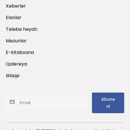
Xəbərlər
Elanlar
Tələbə həyatı
Məzunlar
E-Kitabxana
Qalereya
Əlaqə
Abunə
ol