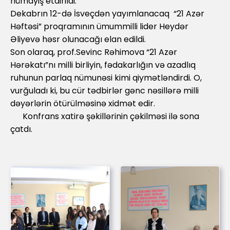
nümayiş etdirildi.
Dekabrın 12-də İsveçdən yayımlanacaq “21 Azər
Həftəsi” proqramının ümummilli lider Heydər
Əliyevə həsr olunacağı elan edildi.
Son olaraq, prof.Sevinc Rəhimova “21 Azər
Hərəkatı”nı milli birliyin, fədakarlığın və azadlıq
ruhunun parlaq nümunəsi kimi qiymətləndirdi. O,
vurğuladı ki, bu cür tədbirlər gənc nəsillərə milli
dəyərlərin ötürülməsinə xidmət edir.
Konfrans xatirə şəkillərinin çəkilməsi ilə sona
çatdı.