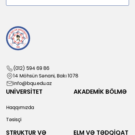
(012) 594 69 86
14 Möhsün Sənani, Bakı 1078
info@bqu.edu.az
UNİVERSİTET
AKADEMİK BÖLMƏ
Haqqımızda
Təsisçi
STRUKTUR VƏ
ELM VƏ TƏDQİQAT