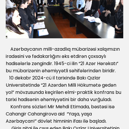
Azərbaycanın milli-azadlıq mübarizəsi xalqımızın
iradəsini və fədakarlığını əks etdirən çoxsaylı
hadisələrlə zəngindir. 1945-ci ilin “21 Azər Hərəkatı”
bu mübarizənin əhəmiyyətli səhifələrindən biridir.
10 dekabr 2024-cü il tarixində Bakı Qızlar
Universitetində “21 Azərdən Milli Hökumətə gedən
yol” mövzusunda keçirilən elmi-praktik konfrans bu
tarixi hadisənin əhəmiyyətini bir daha vurğuladı.
Konfrans sözləri Mir Mehdi Etimada, bəstəsi isə
Cahangir Cahangirova aid “Yaşa, yaşa
Azərbaycan!” dövlət himninin ifası ilə başladı.
Giriş nitqi ilə çıxış edən Bakı Qızlar Universitetinin