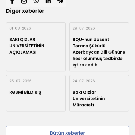
Digər xəbərlər
01-08-2026
29-07-2026
BAKI QIZLAR
BQU-nun dosenti
UNİVERSİTETİNİN
Təranə Şükürlü
AÇIQLAMASI
Azərbaycan Dili Gününə
həsr olunmuş tədbirdə
iştirak edib
25-07-2026
24-07-2026
RƏSMİ BİLDİRİŞ
Bakı Qızlar
Universitetinin
Müraciəti
Bütün xəbərlər