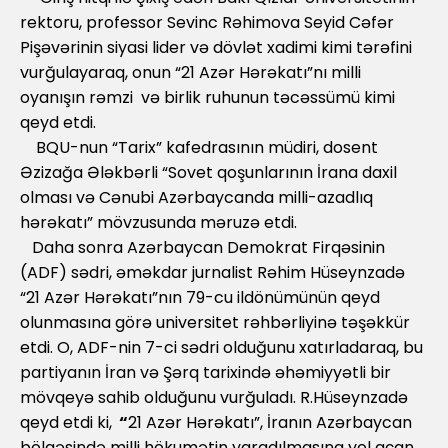
rektoru, professor Sevinc Rəhimova Seyid Cəfər
Pişəvərinin siyasi lider və dövlət xadimi kimi tərəfini
vurğulayaraq, onun “21 Azər Hərəkatı”nı milli
oyanışın rəmzi və birlik ruhunun təcəssümü kimi
qeyd etdi.
BQU-nun “Tarix” kafedrasının müdiri, dosent
Əzizağa Ələkbərli “Sovet qoşunlarının İrana daxil
olması və Cənubi Azərbaycanda milli-azadlıq
hərəkatı” mövzusunda məruzə etdi.
Daha sonra Azərbaycan Demokrat Firqəsinin
(ADF) sədri, əməkdar jurnalist Rəhim Hüseynzadə
“21 Azər Hərəkatı”nın 79-cu ildönümünün qeyd
olunmasına görə universitet rəhbərliyinə təşəkkür
etdi. O, ADF-nin 7-ci sədri olduğunu xatırladaraq, bu
partiyanın İran və Şərq tarixində əhəmiyyətli bir
mövqeyə sahib olduğunu vurğuladı. R.Hüseynzadə
qeyd etdi ki,
“
21 Azər Hərəkatı”, İranın Azərbaycan
bölgəsində milli hökumətin yaradılmasına yol açan