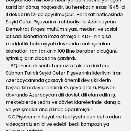
tarixi bir dönüş nöqtəsidir. Bu hərəkatın əsası 1945-ci
il dekabrın 12-də qoyulmuşdur. Hərəkat nəticəsində
Seyid Cəfər Pişəvərinin rəhbərliyi ilə Azərbaycan
Demokrat Firqəsi mühüm siyasi, mədəni və sosial-
iqtisadi islahatlara imza atmışdır. ADF-nin qısa
müddətlik hakimiyyəti dövründə reallaşdırılan
islahatlar İran tarixinin 100 ilinə bərabər olduğunu
iştirakçıların diqqətinə çatdırdı.
BQU-nun dosenti, tarix üzrə fəlsəfə doktoru
Sübhan Talıblı Seyid Cəfər Pişəvərinin liderliyini İran
Azərbaycanında çoxsaylı önəmli dəyişikliklərin
təşviqi kimi dəyərləndirdi. O, qeyd etdi ki, Pişəvəri
dövründə Azərbaycan dili dövlət dili elan edilmiş,
məktəblərdə tədris və dövlət idarələrində danışıq
və yazışmalar ana dilində aparılmışdır.
S.C.Pişəvərinin həyat və fəaliyyətindən bəhs edən
videoçarx izlənildi və ədəbi-bədii kompozisiya