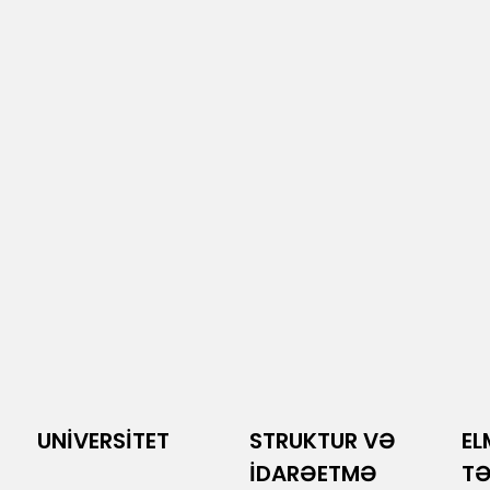
UNİVERSİTET
STRUKTUR VƏ
EL
İDARƏETMƏ
T