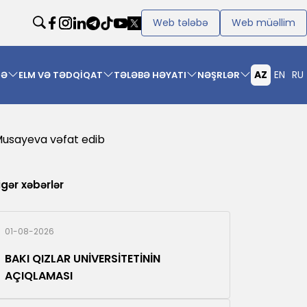
Web tələbə
Web müəllim
AZ
EN
RU
MƏ
ELM VƏ TƏDQİQAT
TƏLƏBƏ HƏYATI
NƏŞRLƏR
 Musayeva vəfat edib
igər xəbərlər
01-08-2026
BAKI QIZLAR UNİVERSİTETİNİN
AÇIQLAMASI