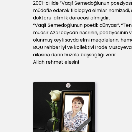
2001-ci ildə “Vaqif Səmədoğlunun poeziyası
müdafiə edərək filologiya elmlər namizədi, s
doktoru alimlik dərəcəsi almışdır.
“Vaqif Səmədoğlunun poetik dünyası”, “Tənqi
müasir Azərbaycan nəsrinin, poeziyasının 
olunmuş xeyli sayda elmi məqalələrin, həmçin
BQU rəhbərliyi və kollektivi İradə Musayevan
ailəsinə dərin hüznlə başsağlığı verir.
Allah rəhmət eləsin!