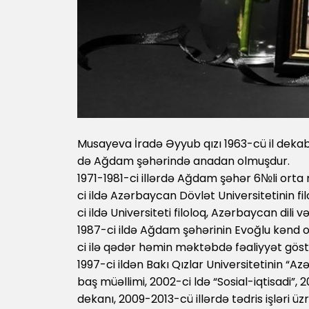
Musayeva İradə Əyyub qızı 1963-cü il dekab
də Ağdam şəhərində anadan olmuşdur.
1971-1981-ci illərdə Ağdam şəhər 6№li ort
ci ildə Azərbaycan Dövlət Universitetinin fil
ci ildə Universiteti filoloq, Azərbaycan dili v
1987-ci ildə Ağdam şəhərinin Evoğlu kənd o
ci ilə qədər həmin məktəbdə fəaliyyət göst
1997-ci ildən Bakı Qızlar Universitetinin “A
baş müəllimi, 2002-ci ldə “Sosial-iqtisadi”, 2
dekanı, 2009-2013-cü illərdə tədris işləri üz