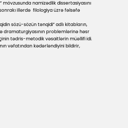
” mövzusunda namizədlik dissertasiyasını
onrakı illərdə filologiya üzrə fəlsəfə
din sözü-sözün tənqidi” adlı kitabların,
və dramaturgiyasının problemlərinə həsr
in tədris-metodik vəsaitlərin müəllifi idi.
ın vəfatından kədərləndiyini bildirir,