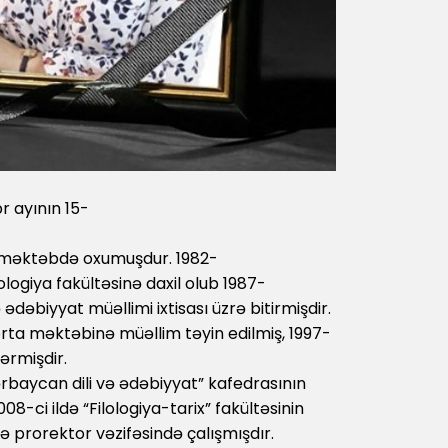
r ayının 15-
a məktəbdə oxumuşdur. 1982-
ologiya fakültəsinə daxil olub 1987-
ə ədəbiyyat müəllimi ixtisası üzrə bitirmişdir.
rta məktəbinə müəllim təyin edilmiş, 1997-
ərmişdir.
zərbaycan dili və ədəbiyyat” kafedrasının
008-ci ildə “Filologiya-tarix” fakültəsinin
rə prorektor vəzifəsində çalışmışdır.