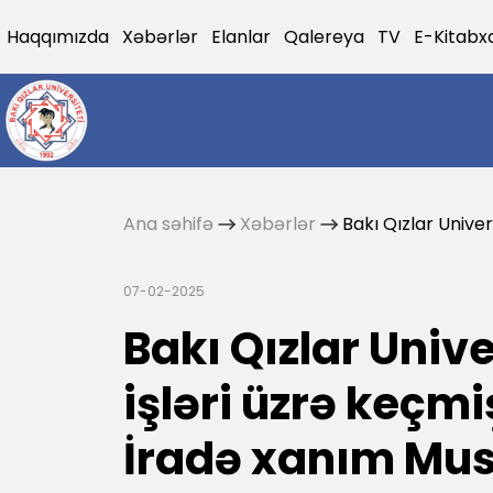
Haqqımızda
Xəbərlər
Elanlar
Qalereya
TV
E-Kitabx
Ana səhifə
Xəbərlər
Bakı Qızlar Unive
07-02-2025
Bakı Qızlar Unive
işləri üzrə keçm
İradə xanım Mu