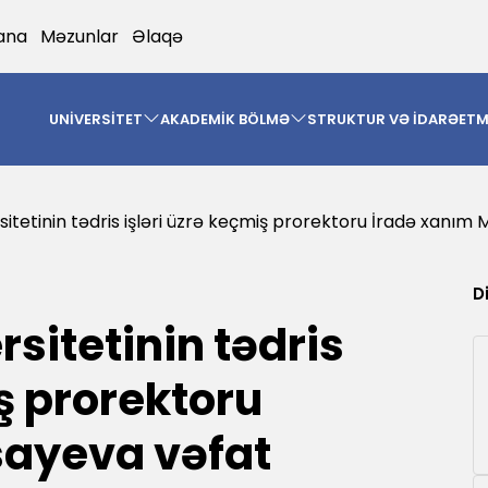
ana
Məzunlar
Əlaqə
UNİVERSİTET
AKADEMİK BÖLMƏ
STRUKTUR VƏ İDARƏET
rsitetinin tədris işləri üzrə keçmiş prorektoru İradə xanım
D
rsitetinin tədris
iş prorektoru
sayeva vəfat