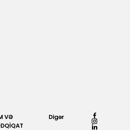
M VƏ
Digər
ƏDQİQAT