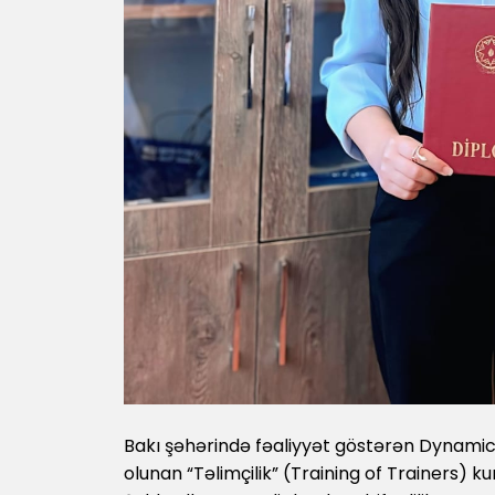
Bakı şəhərində fəaliyyət göstərən Dynamic
olunan “Təlimçilik” (Training of Trainers) k