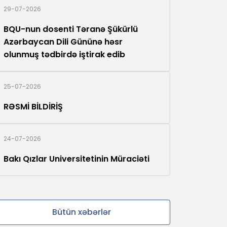
29-07-2026
BQU-nun dosenti Təranə Şükürlü
Azərbaycan Dili Gününə həsr
olunmuş tədbirdə iştirak edib
25-07-2026
RƏSMİ BİLDİRİŞ
24-07-2026
Bakı Qızlar Universitetinin Müraciəti
Bütün xəbərlər