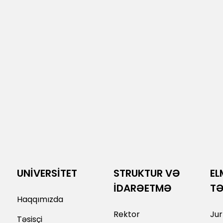
UNİVERSİTET
STRUKTUR VƏ
EL
İDARƏETMƏ
T
Haqqımızda
Rektor
Jur
Təsisçi