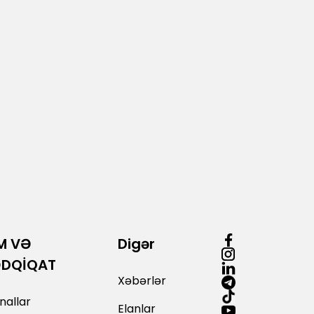
M VƏ
Digər
ƏDQİQAT
Xəbərlər
nallar
Elanlar