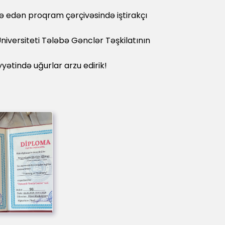
hatə edən proqram çərçivəsində iştirakçı
niversiteti Tələbə Gənclər Təşkilatının
yətində uğurlar arzu edirik!