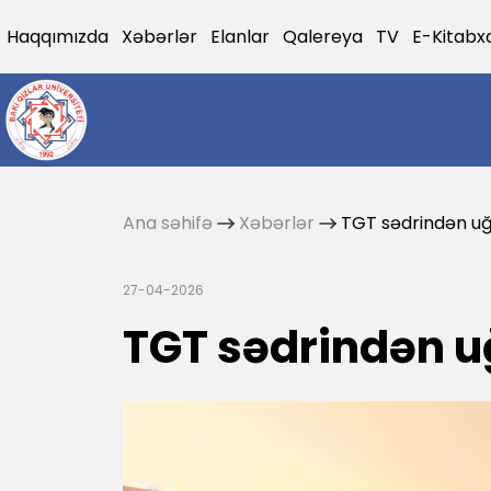
Haqqımızda
Xəbərlər
Elanlar
Qalereya
TV
E-Kitabx
Ana səhifə
Xəbərlər
TGT sədrindən uğ
27-04-2026
TGT sədrindən u