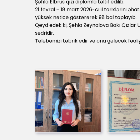
Şəhla Elbrus qızı diplomla təltif edilib.
21 fevral – 18 mart 2026-cı il tarixlərini ə
yüksək nəticə göstərərək 98 bal toplayıb.
Qeyd edək ki, Şəhla Zeynalova Bakı Qızlar U
sədridir.
Tələbəmizi təbrik edir və ona gələcək fəaliy