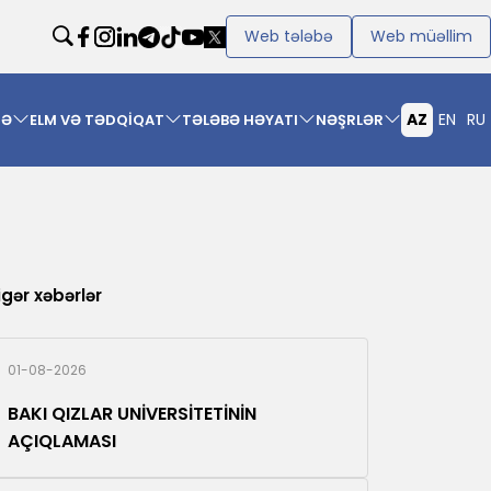
Web tələbə
Web müəllim
AZ
EN
RU
MƏ
ELM VƏ TƏDQİQAT
TƏLƏBƏ HƏYATI
NƏŞRLƏR
igər xəbərlər
01-08-2026
BAKI QIZLAR UNİVERSİTETİNİN
AÇIQLAMASI