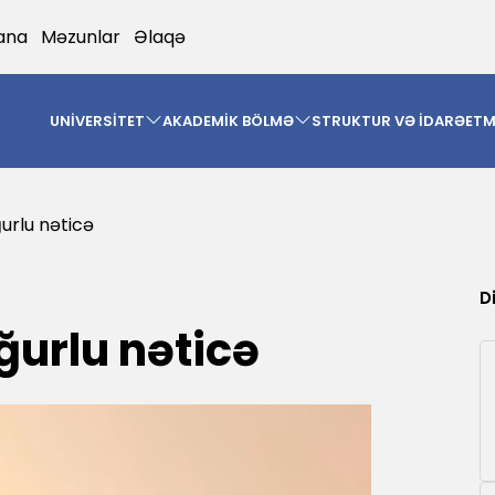
ana
Məzunlar
Əlaqə
UNİVERSİTET
AKADEMİK BÖLMƏ
STRUKTUR VƏ İDARƏET
urlu nəticə
D
ğurlu nəticə