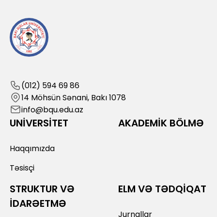
(012) 594 69 86
14 Möhsün Sənani, Bakı 1078
info@bqu.edu.az
UNİVERSİTET
AKADEMİK BÖLMƏ
Haqqımızda
Təsisçi
STRUKTUR VƏ
ELM VƏ TƏDQİQAT
İDARƏETMƏ
Jurnallar