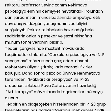
rektoru, professor Sevinc xanım Rəhimova
psixologiya elminin cəmiyyət həyatındakı rolundan
danışaraq, insan münasibətlərində empatiya, etik
davranış və düzgün yanaşmanın vacibliyini
vurğulayıb. Rektor tələbələrin hazırladığı belə
tədbirlərin onların peşəkar və şəxsi inkişafına
mühüm töhfə verdiyini bildirib.
Tədbir çərçivəsində müxtəlif mövzularda
təqdimatlar dinlənilib. “Qorxulara psixologiya və NLP
yanaşması” mövzusunda çıxış edən dosent
Məhərrəm Əliyev iştirakçılarla maraqlı fikirlər
bölüşüb. Daha sonra psixoloq Ülviyyə Nəhmətova
tərəfindən “Makkartlar terapiyası” və P-23
qrupunun tələbəsi Röya Cəfərovanın hazırladığı
“Art terapiya” mövzularında təqdimatları nümayiş
olunub.
Tədbirin ən diqqətçəkən hissələrindən biri P-23 qrup
tələbələrinin hazırladığı “Davranış məhkəməsi” adlı