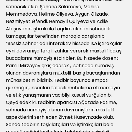
səhnəcik olub. Şəhanə Salamova, Mahirə
Məmmədova, Həlimə Əliyeva, Aygün Əlizadə,
Nəzmiyyət Əfəndi, Həmayıl Quliyeva və Adilə
Abışovanın iştirakı ilə təqdim olunan səhnəcik
tamaşaçılar tərəfindən maraqla qarşılanıb.
“Səssiz səhnə” adlı interaktiv hissədə isə iştirakçılar
eyni davranışa fərqli izahlar verərək müxtəlif baxış
bucaqlarını nümayiş etdiriblər. Bu hissədə dosent
Ramil Mirzəyev çıxış edərək , səhnədə nümayiş
olunan davranışlara müxtəlif baxış bucaqlarından
münasibətini bildirib. Tədbir boyunca empati
qurmağın, insanları tələsik mühakimə etməməyin
və etik yanaşmanın vacibliyi xüsusi vurğulanıb.
Qeyd edək ki, tədbirin aparıcısı Ağazadə Fatimə,
səhnədə nümayiş olunan davranışların müxtəlif
aspektlərini şərh edən Ziynət Hüseynzadə olub.
Sonda tədbirin təşkilatçıları və iştirakçıları belə
maarifləndirici layihələrin tələbələrin psixoloji