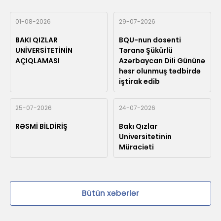
01-08-2026
29-07-2026
BAKI QIZLAR
BQU-nun dosenti
UNİVERSİTETİNİN
Təranə Şükürlü
AÇIQLAMASI
Azərbaycan Dili Gününə
həsr olunmuş tədbirdə
iştirak edib
25-07-2026
24-07-2026
RƏSMİ BİLDİRİŞ
Bakı Qızlar
Universitetinin
Müraciəti
Bütün xəbərlər