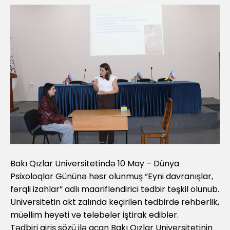
Bakı Qızlar Universitetində 10 May – Dünya
Psixoloqlar Gününə həsr olunmuş “Eyni davranışlar,
fərqli izahlar” adlı maarifləndirici tədbir təşkil olunub.
Universitetin akt zalında keçirilən tədbirdə rəhbərlik,
müəllim heyəti və tələbələr iştirak ediblər.
Tədbiri giriş sözü ilə açan Bakı Qızlar Universitetinin