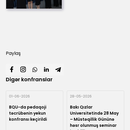
Paylaş
Digər konfranslar
01-06-2026
28-05-2026
BQU-da pedaqoji
Bakı Qızlar
təcrübənin yekun
Universitetində 28 May
konfransı keçirildi
– Müstəqillik Gününə
həsr olunmuş seminar