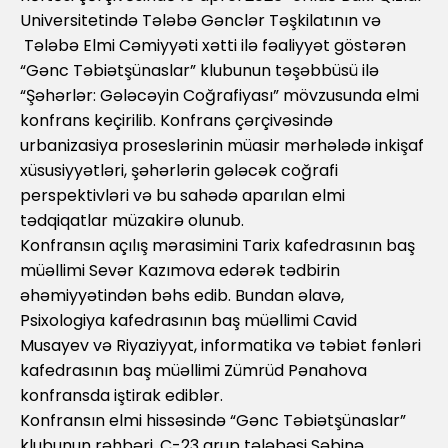
Universitetində Tələbə Gənclər Təşkilatının və
Tələbə Elmi Cəmiyyəti xətti ilə fəaliyyət göstərən
“Gənc Təbiətşünaslar” klubunun təşəbbüsü ilə
“Şəhərlər: Gələcəyin Coğrafiyası” mövzusunda elmi
konfrans keçirilib. Konfrans çərçivəsində
urbanizasiya proseslərinin müasir mərhələdə inkişaf
xüsusiyyətləri, şəhərlərin gələcək coğrafi
perspektivləri və bu sahədə aparılan elmi
tədqiqatlar müzakirə olunub.
Konfransın açılış mərasimini Tarix kafedrasının baş
müəllimi Sevər Kazımova edərək tədbirin
əhəmiyyətindən bəhs edib. Bundan əlavə,
Psixologiya kafedrasının baş müəllimi Cavid
Musayev və Riyaziyyat, informatika və təbiət fənləri
kafedrasının baş müəllimi Zümrüd Pənahova
konfransda iştirak ediblər.
Konfransın elmi hissəsində “Gənc Təbiətşünaslar”
klubunun rəhbəri, C-23 qrup tələbəsi Səbinə