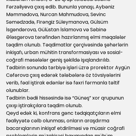
Fərzəliyeva çıxış edib. Bununla yanaşı, Aybəniz
Məmmədova, Nurcan Mahmudova, Sevinc
Səmədzadə, Firəngiz Süleymanova, Gülsüm
İsgəndərova, Gülüstan İslamova və Səbinə
Ələsgərova tərəfindən hazırlanmış elmi məqalələr
təqdim olunub. Təqdimatlar çərçivəsində şəhərlərin
inkişafı, urban mühitin transformasiyası və sosial-
coğrafi məsələlər geniş şəkildə işıqlandırılıb.
Tədbirin sonunda tərbiyə işləri üzrə prorektor Aygün
Cəfərova çıxış edərək tələbələrə öz tövsiyələrini
verib, fəal iştirak edənlər isə fəxri fərmanla təltif
olunublar.
Tədbirin bədii hissəsində isə “Günəş” xor qrupunun
çıxışı iştirakçılara təqdim olunub.
Qeyd edək ki, konfrans gənc tədqiqatçıların elmi
fəaliyyətə cəlb olunması, onların araşdırma
bacarıqlarının inkişaf etdirilməsi və müasir coğrafi
problemlərin müzakirəsi baxımından mühüm