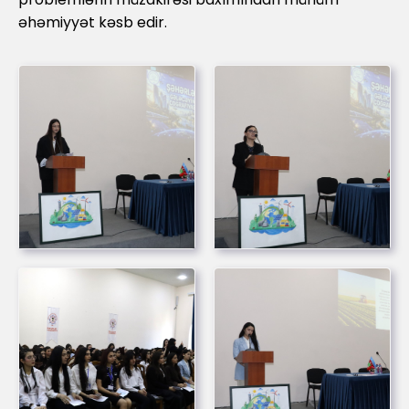
əhəmiyyət kəsb edir.