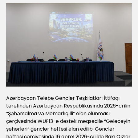
Azərbaycan Tələbə Gənclər Təşkilatları İttifaqı
tərəfindən Azərbaycan Respublikasında 2026-cı ilin
“Şəhərsalma və Memarlıq İli” elan olunması
çərçivəsində WUF13-ə dəstək məqsədilə “Gələcəyin
şəhərləri” gənclər həftəsi elan edilib. Gənclər
həftəsi çərçivəsində 16 aprel 2026-cı ildə Bakı Qızlar