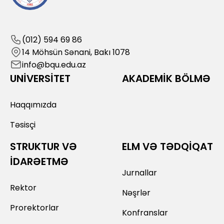
(012) 594 69 86
14 Möhsün Sənani, Bakı 1078
info@bqu.edu.az
UNİVERSİTET
AKADEMİK BÖLMƏ
Haqqımızda
Təsisçi
STRUKTUR VƏ
ELM VƏ TƏDQİQAT
İDARƏETMƏ
Jurnallar
Rektor
Nəşrlər
Prorektorlar
Konfranslar