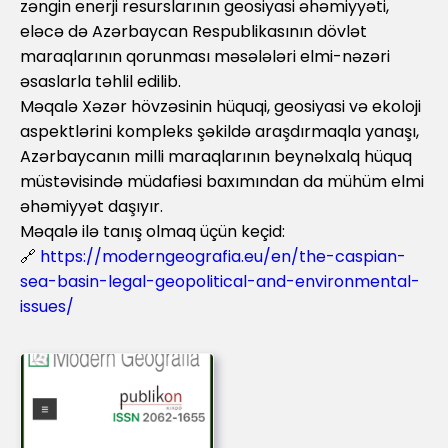
zəngin enerji resurslarının geosiyasi əhəmiyyəti,
eləcə də Azərbaycan Respublikasının dövlət
maraqlarının qorunması məsələləri elmi-nəzəri
əsaslarla təhlil edilib.
Məqalə Xəzər hövzəsinin hüquqi, geosiyasi və ekoloji
aspektlərini kompleks şəkildə araşdırmaqla yanaşı,
Azərbaycanın milli maraqlarının beynəlxalq hüquq
müstəvisində müdafiəsi baxımından da mühüm elmi
əhəmiyyət daşıyır.
Məqalə ilə tanış olmaq üçün keçid:
🔗
https://moderngeografia.eu/en/the-caspian-
sea-basin-legal-geopolitical-and-environmental-
issues/