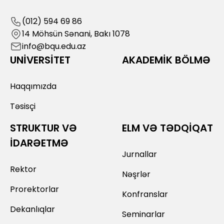
(012) 594 69 86
14 Möhsün Sənani, Bakı 1078
info@bqu.edu.az
UNİVERSİTET
AKADEMİK BÖLMƏ
Haqqımızda
Təsisçi
STRUKTUR VƏ
ELM VƏ TƏDQİQAT
İDARƏETMƏ
Jurnallar
Rektor
Nəşrlər
Prorektorlar
Konfranslar
Dekanlıqlar
Seminarlar