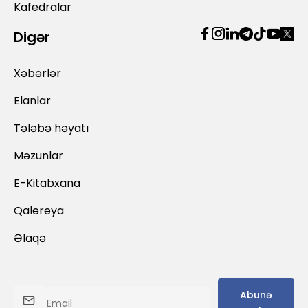
Kafedralar
Digər
Xəbərlər
Elanlar
Tələbə həyatı
Məzunlar
E-Kitabxana
Qalereya
Əlaqə
Abunə