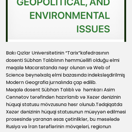
Bakı Qızlar Universitetinin “Tarix”kafedrasının
dosenti Sübhan Talıblının həmmüəllifi olduğu elmi
məqalə Macarıstanda nəşr olunan və Web of
Science beynəlxalq elmi bazasında indeksləşdirilmiş
Modern Geografia jurnalında çap edilib.
Məqalə dosent Sübhan Talıblı və həmkarı Asim
Cənnətov tərəfindən hazırlanıb və Xəzər dənizinin
hüquqi statusu mövzusuna həsr olunub.Tədqiqatda
Xəzər dənizinin hüquqi statusunun müəyyən edilməsi
prosesində yaranan əsas çətinliklər, bu məsələdə
Rusiya və İran tərəflərinin mövqeləri, regionun