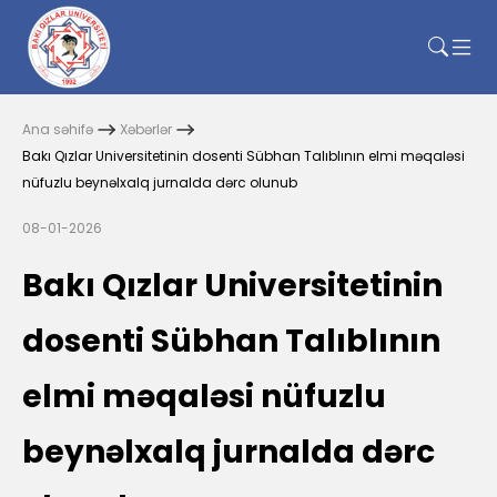
Ana səhifə
Xəbərlər
Bakı Qızlar Universitetinin dosenti Sübhan Talıblının elmi məqaləsi
nüfuzlu beynəlxalq jurnalda dərc olunub
08-01-2026
Bakı Qızlar Universitetinin
dosenti Sübhan Talıblının
elmi məqaləsi nüfuzlu
beynəlxalq jurnalda dərc