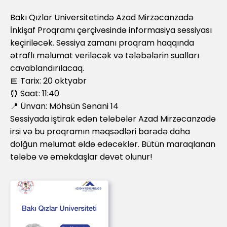
Bakı Qızlar Universitetində Azad Mirzəcanzadə
İnkişaf Proqramı çərçivəsində informasiya sessiyası
keçiriləcək. Sessiya zamanı proqram haqqında
ətraflı məlumat veriləcək və tələbələrin sualları
cavablandırılacaq.
📅 Tarix: 20 oktyabr
⏰ Saat: 11:40
📍 Ünvan: Möhsün Sənani 14
Sessiyada iştirak edən tələbələr Azad Mirzəcanzadə
irsi və bu proqramın məqsədləri barədə daha
dolğun məlumat əldə edəcəklər. Bütün maraqlanan
tələbə və əməkdaşlar dəvət olunur!