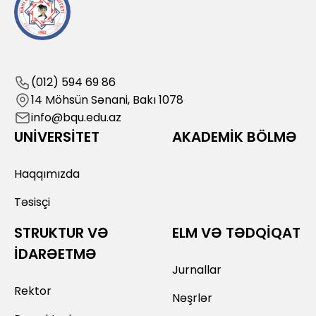
(012) 594 69 86
14 Möhsün Sənani, Bakı 1078
info@bqu.edu.az
UNİVERSİTET
AKADEMİK BÖLMƏ
Haqqımızda
Təsisçi
STRUKTUR VƏ
ELM VƏ TƏDQİQAT
İDARƏETMƏ
Jurnallar
Rektor
Nəşrlər