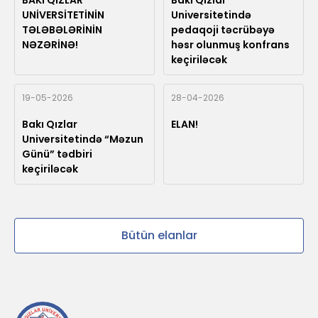
BAKI QIZLAR
Bakı Qızlar
UNİVERSİTETİNİN
Universitetində
TƏLƏBƏLƏRİNİN
pedaqoji təcrübəyə
NƏZƏRİNƏ!
həsr olunmuş konfrans
keçiriləcək
19-05-2026
28-04-2026
Bakı Qızlar
ELAN!
Universitetində “Məzun
Günü” tədbiri
keçiriləcək
Bütün elanlar