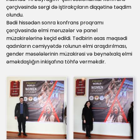
çərçivəsində sərgi də iştirakçıların diqqətinə təqdim
olundu.
Bədii hissədən sonra konfrans proqramı
çərçivəsində elmi məruzələr və panel
müzakirələrinə keçid edildi. Tədbirin əsas məqsədi
qadınların cəmiyyətdə rolunun elmi araşdırılması,
gender məsələlərinin müzakirəsi və beynəlxalq elmi
əməkdaşlığın inkişafına töhfə verməkdir.