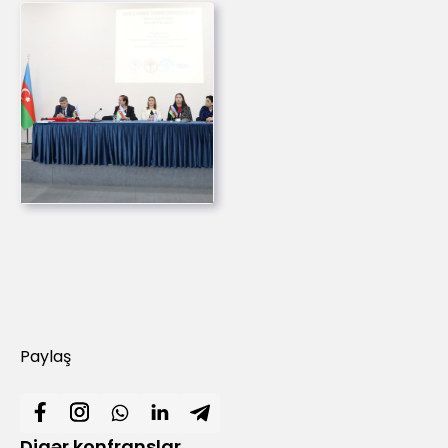
Paylaş
Digər konfranslar