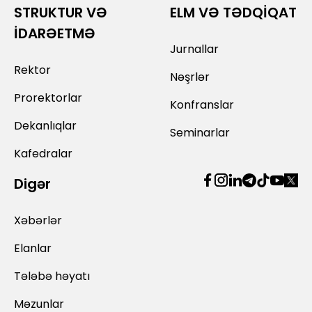
STRUKTUR VƏ
ELM VƏ TƏDQİQAT
İDARƏETMƏ
Jurnallar
Rektor
Nəşrlər
Prorektorlar
Konfranslar
Dekanlıqlar
Seminarlar
Kafedralar
Digər
Xəbərlər
Elanlar
Tələbə həyatı
Məzunlar