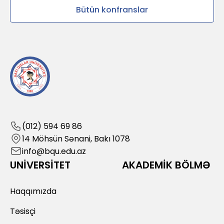
Bütün konfranslar
(012) 594 69 86
14 Möhsün Sənani, Bakı 1078
info@bqu.edu.az
UNİVERSİTET
AKADEMİK BÖLMƏ
Haqqımızda
Təsisçi