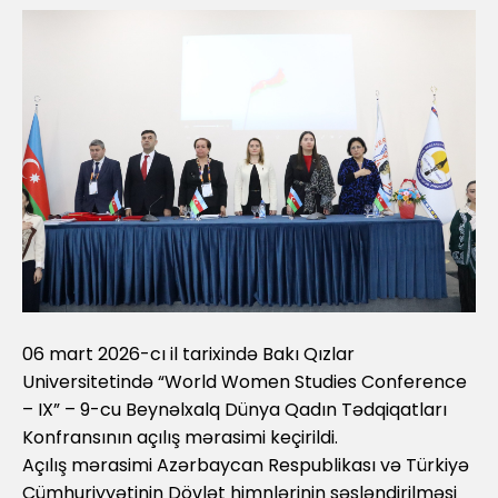
06 mart 2026-cı il tarixində Bakı Qızlar
Universitetində “World Women Studies Conference
– IX” – 9-cu Beynəlxalq Dünya Qadın Tədqiqatları
Konfransının açılış mərasimi keçirildi.
Açılış mərasimi Azərbaycan Respublikası və Türkiyə
Cümhuriyyətinin Dövlət himnlərinin səsləndirilməsi