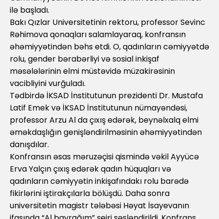
ilə başladı.
Bakı Qızlar Universitetinin rektoru, professor Sevinc
Rəhimova qonaqları salamlayaraq, konfransın
əhəmiyyətindən bəhs etdi. O, qadınların cəmiyyətdə
rolu, gender bərabərliyi və sosial inkişaf
məsələlərinin elmi müstəvidə müzakirəsinin
vacibliyini vurğuladı.
Tədbirdə İKSAD İnstitutunun prezidenti Dr. Mustafa
Latif Emek və İKSAD İnstitutunun nümayəndəsi,
professor Arzu Al da çıxış edərək, beynəlxalq elmi
əməkdaşlığın genişləndirilməsinin əhəmiyyətindən
danışdılar.
Konfransın əsas məruzəçisi qismində vəkil Ayyücə
Erva Yalçın çıxış edərək qadın hüquqları və
qadınların cəmiyyətin inkişafındakı rolu barədə
fikirlərini iştirakçılarla bölüşdü. Daha sonra
universitetin magistr tələbəsi Həyat İsayevanın
ifasında “Al bayrağım” şeiri səsləndirildi. Konfrans