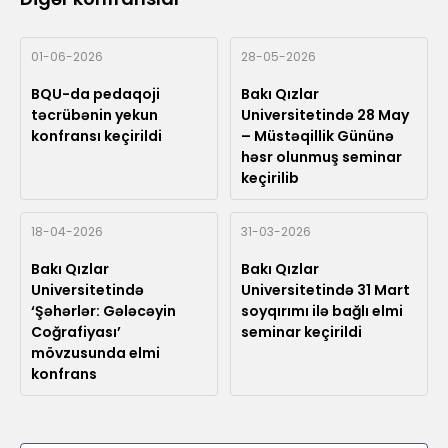
01-06-2026
28-05-2026
BQU-da pedaqoji
Bakı Qızlar
təcrübənin yekun
Universitetində 28 May
konfransı keçirildi
– Müstəqillik Gününə
həsr olunmuş seminar
keçirilib
18-04-2026
31-03-2026
Bakı Qızlar
Bakı Qızlar
Universitetində
Universitetində 31 Mart
‘Şəhərlər: Gələcəyin
soyqırımı ilə bağlı elmi
Coğrafiyası’
seminar keçirildi
mövzusunda elmi
konfrans