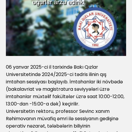
06 yanvar 2025-ci il tarixində Bakı Qızlar
Universitetində 2024/2025-ci tədris ilinin qış
imtahan sessiyası başlayıb. İmtahanlar iki növbədə
(bakalavriat və magistratura səviyyələri üzrə
imtahanlar müxtəlif fakültələr üzrə saat 10:00-12:00,
13:00-dan -15:00-a dək) keçirilir.
Universitetin rektoru, professor Sevinc xanım
Rəhimovanın müvafiq əmri ilə sessiyanın gedişinə
operativ nəzarət, tələbələrin biliyinin