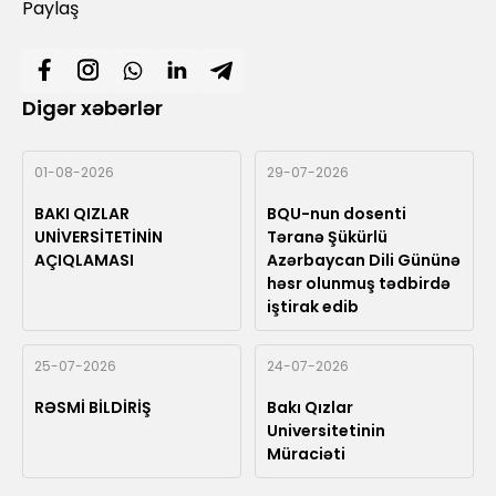
Paylaş
Digər xəbərlər
01-08-2026
29-07-2026
BAKI QIZLAR
BQU-nun dosenti
UNİVERSİTETİNİN
Təranə Şükürlü
AÇIQLAMASI
Azərbaycan Dili Gününə
həsr olunmuş tədbirdə
iştirak edib
25-07-2026
24-07-2026
RƏSMİ BİLDİRİŞ
Bakı Qızlar
Universitetinin
Müraciəti