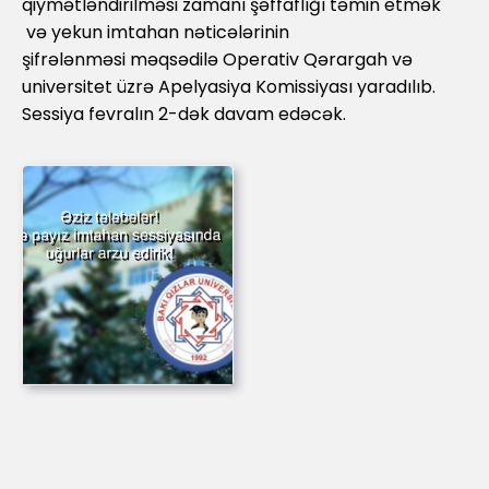
qiymətləndirilməsi zamanı şəffaflığı təmin etmək
və yekun imtahan nəticələrinin
şifrələnməsi məqsədilə Operativ Qərargah və
universitet üzrə Apelyasiya Komissiyası yaradılıb.
Sessiya fevralın 2-dək davam edəcək.