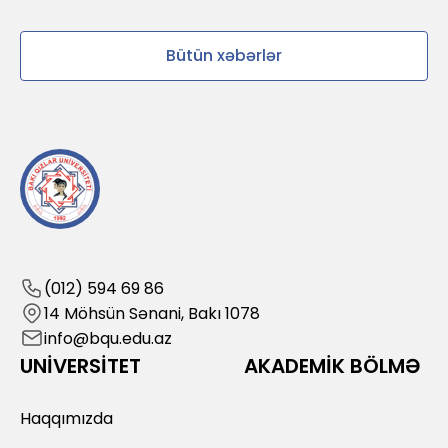
Bütün xəbərlər
(012) 594 69 86
14 Möhsün Sənani, Bakı 1078
info@bqu.edu.az
UNİVERSİTET
AKADEMİK BÖLMƏ
Haqqımızda