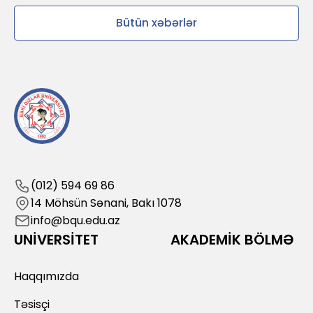
Bütün xəbərlər
(012) 594 69 86
14 Möhsün Sənani, Bakı 1078
info@bqu.edu.az
UNİVERSİTET
AKADEMİK BÖLMƏ
Haqqımızda
Təsisçi