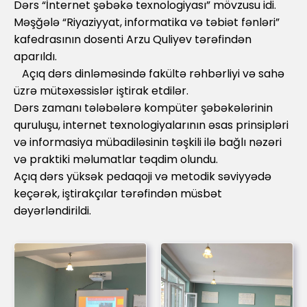
Dərs “İnternet şəbəkə texnologiyası” mövzusu idi.
Məşğələ “Riyaziyyat, informatika və təbiət fənləri”
kafedrasının dosenti Arzu Quliyev tərəfindən
aparıldı.
Açıq dərs dinləməsində fakültə rəhbərliyi və sahə
üzrə mütəxəssislər iştirak etdilər.
Dərs zamanı tələbələrə kompüter şəbəkələrinin
quruluşu, internet texnologiyalarının əsas prinsipləri
və informasiya mübadiləsinin təşkili ilə bağlı nəzəri
və praktiki məlumatlar təqdim olundu.
Açıq dərs yüksək pedaqoji və metodik səviyyədə
keçərək, iştirakçılar tərəfindən müsbət
dəyərləndirildi.