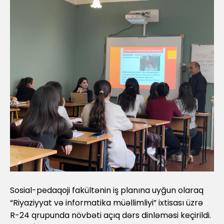
Sosial-pedaqoji fakültənin iş planına uyğun olaraq
“Riyaziyyat və informatika müəllimliyi” ixtisası üzrə
R-24 qrupunda növbəti açıq dərs dinləməsi keçirildi.