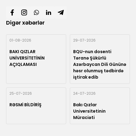
Digər xəbərlər
01-08-2026
29-07-2026
BAKI QIZLAR
BQU-nun dosenti
UNİVERSİTETİNİN
Təranə Şükürlü
AÇIQLAMASI
Azərbaycan Dili Gününə
həsr olunmuş tədbirdə
iştirak edib
25-07-2026
24-07-2026
RƏSMİ BİLDİRİŞ
Bakı Qızlar
Universitetinin
Müraciəti