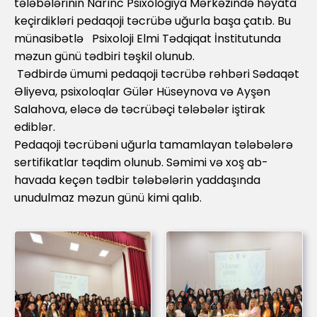
tələbələrinin Narınc Psixologiya Mərkəzində həyata
keçirdikləri pedaqoji təcrübə uğurla başa çatıb. Bu
münasibətlə Psixoloji Elmi Tədqiqat İnstitutunda
məzun günü tədbiri təşkil olunub.
Tədbirdə ümumi pedaqoji təcrübə rəhbəri Sədaqət
Əliyeva, psixoloqlar Gülər Hüseynova və Ayşən
Salahova, eləcə də təcrübəçi tələbələr iştirak
ediblər.
Pedaqoji təcrübəni uğurla tamamlayan tələbələrə
sertifikatlar təqdim olunub. Səmimi və xoş ab-
havada keçən tədbir tələbələrin yaddaşında
unudulmaz məzun günü kimi qalıb.