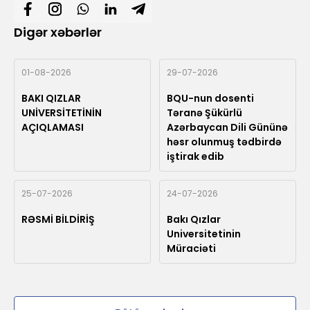
Digər xəbərlər
01-08-2026
29-07-2026
BAKI QIZLAR
BQU-nun dosenti
UNİVERSİTETİNİN
Təranə Şükürlü
AÇIQLAMASI
Azərbaycan Dili Gününə
həsr olunmuş tədbirdə
iştirak edib
25-07-2026
24-07-2026
RƏSMİ BİLDİRİŞ
Bakı Qızlar
Universitetinin
Müraciəti