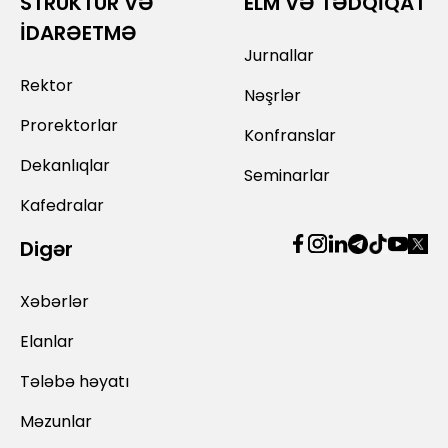
STRUKTUR VƏ
ELM VƏ TƏDQİQAT
İDARƏETMƏ
Jurnallar
Rektor
Nəşrlər
Prorektorlar
Konfranslar
Dekanlıqlar
Seminarlar
Kafedralar
Digər
Xəbərlər
Elanlar
Tələbə həyatı
Məzunlar