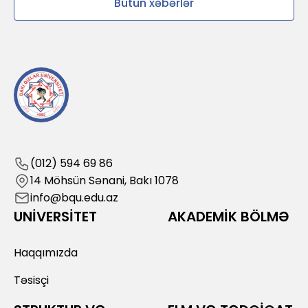
Bütün xəbərlər
(012) 594 69 86
14 Möhsün Sənani, Bakı 1078
info@bqu.edu.az
UNİVERSİTET
AKADEMİK BÖLMƏ
Haqqımızda
Təsisçi