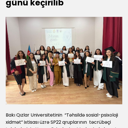
günü keçirilib
Bakı Qızlar Universitetinin “Təhsildə sosial-psixoloji
xidmət” ixtisası üzrə SP22 qruplarının təcrübəçi