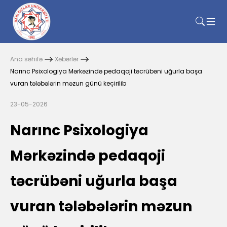
Ana səhifə
Xəbərlər
Narınc Psixologiya Mərkəzində pedaqoji təcrübəni uğurla başa
vuran tələbələrin məzun günü keçirilib
23-05-2026
Narınc Psixologiya
Mərkəzində pedaqoji
təcrübəni uğurla başa
vuran tələbələrin məzun