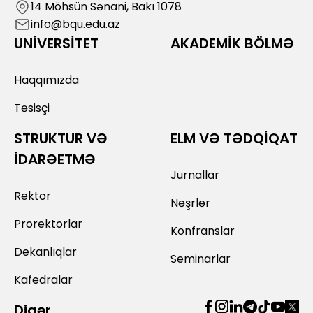
14 Möhsün Sənani, Bakı 1078
info@bqu.edu.az
UNİVERSİTET
AKADEMİK BÖLMƏ
Haqqımızda
Təsisçi
STRUKTUR VƏ
ELM VƏ TƏDQİQAT
İDARƏETMƏ
Jurnallar
Rektor
Nəşrlər
Prorektorlar
Konfranslar
Dekanlıqlar
Seminarlar
Kafedralar
Digər