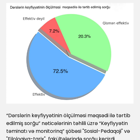
“Dərslərin keyfiyyətinin ölçülməsi məqsədi ilə tərtib
edilmiş sorğu” nəticələrinin təhlili üzrə “Keyfiyyətin
təminatı və monitorinq” şöbəsi "Sosial-Pedaqoji" və
"Filologiya-tarix" fakültələrində sorğu keçirdi.