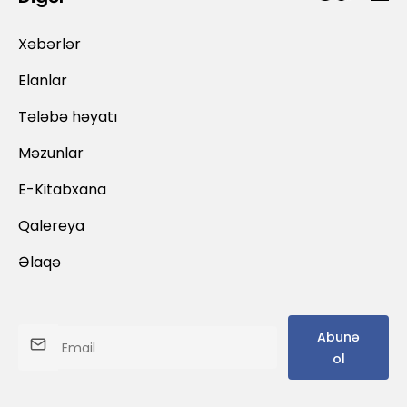
Xəbərlər
Elanlar
Tələbə həyatı
Məzunlar
E-Kitabxana
Qalereya
Əlaqə
Abunə
ol