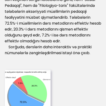
Pedaqoji", həm də "Filologiya-tarix" fakültələrində
tələbələrin əksəriyyəti müəllimlərin pedaqoji
fəaliyyətini müsbət qiymətləndirib. Tələbələrin
72.5%-i müəllimlərin dərs metodlarını effektiv hesab
edir, 20.3%-i dərs metodlarını qismən effektiv
olduğunu qeyd edir, 7.2%-i isə dərs metodlarını
effektiv olmadığını hesab edir.
Sorğuda, dərslərin daha interaktiv və praktiki
nümunələrlə zənginləşdirilməsi istəyi önə çıxıb.