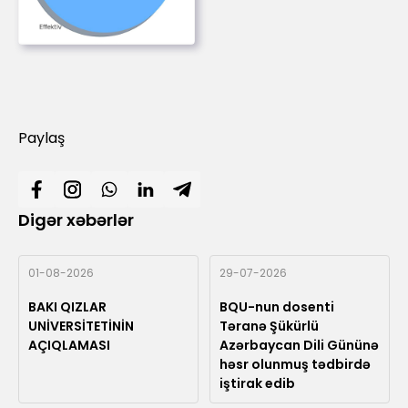
Paylaş
Digər xəbərlər
01-08-2026
29-07-2026
BAKI QIZLAR
BQU-nun dosenti
UNİVERSİTETİNİN
Təranə Şükürlü
AÇIQLAMASI
Azərbaycan Dili Gününə
həsr olunmuş tədbirdə
iştirak edib