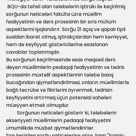
BQU-da təhsil alan tələbələrin iştirakı ilə keçirilmiş
sorğunun nəticələri fakültə üzrə müəllim
fəaliyyətinin və dərs prosesinin bir sıra mühüm
aspektlərini işıqlandırır. Sorğu 21 açıq və qapalı tipli
sualdan ibarət olmuş, iştirakçılardan həm kəmiyyət,
həm də keyfiyyət göstəricilərinə əsaslanan
cavablar toplanmışdır.
Bu sorğunun keçirilməsində əsas məqsəd dərs
deyən müəllimlərin pedaqoji fəaliyyətinin və tədris
prosesinin müxtəlif aspektlərinin tələbə baxış
bucağından qiymətləndirilməsi, onların müəllimlərlə
bağlı təcrübə və fikirlərini öyrənmək, tədrisin
keyfiyyətini artırmaq üçün potensial sahələri
müəyyən etmək olmuşdur.
Sorğunun nəticələri göstərir ki, tələbələrin
əksəriyyəti müəllimlərin pedaqoji fəaliyyətini
ümumilikdə müsbət qiymətləndirirlər.
Son keçirilən sorğu nəticələrinə görə, həm "Sosial-